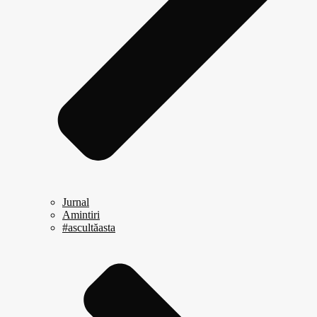
Jurnal
Amintiri
#ascultăasta