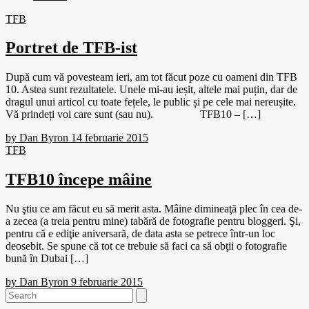
TFB
Portret de TFB-ist
După cum vă povesteam ieri, am tot făcut poze cu oameni din TFB
10. Astea sunt rezultatele. Unele mi-au ieșit, altele mai puțin, dar de
dragul unui articol cu toate fețele, le public și pe cele mai nereușite.
Vă prindeți voi care sunt (sau nu). TFB10 – […]
by
Dan Byron
14 februarie 2015
TFB
TFB10 începe mâine
Nu ştiu ce am făcut eu să merit asta. Mâine dimineaţă plec în cea de-
a zecea (a treia pentru mine) tabără de fotografie pentru bloggeri. Şi,
pentru că e ediţie aniversară, de data asta se petrece într-un loc
deosebit. Se spune că tot ce trebuie să faci ca să obţii o fotografie
bună în Dubai […]
by
Dan Byron
9 februarie 2015
Search
for: