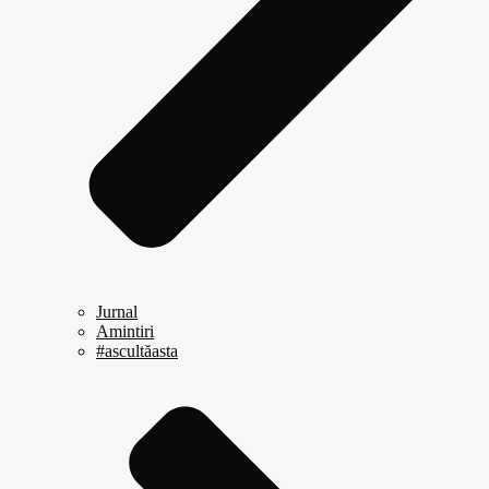
Jurnal
Amintiri
#ascultăasta