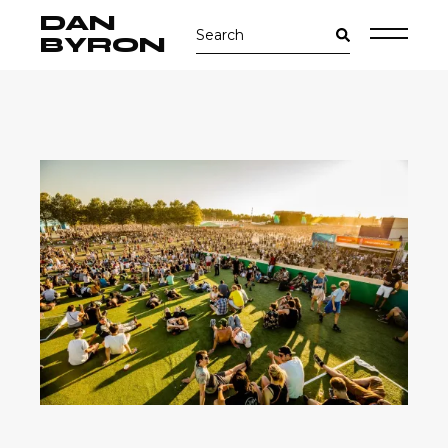
Skip
DAN
Search
to
for:
the
BYRON
content