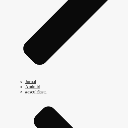
Jurnal
Amintiri
#ascultăasta