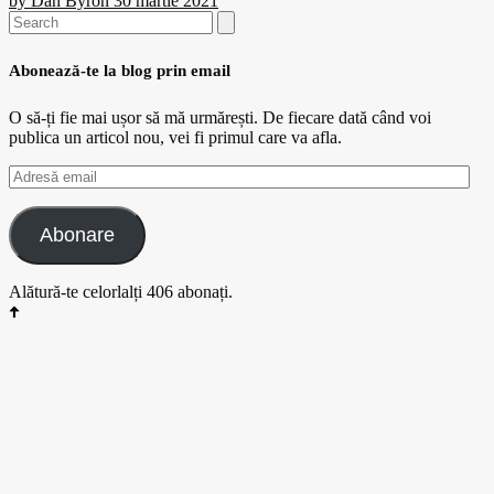
by
Dan Byron
30 martie 2021
Search
for:
Abonează-te la blog prin email
O să-ți fie mai ușor să mă urmărești. De fiecare dată când voi
publica un articol nou, vei fi primul care va afla.
Adresă
email
Abonare
Alătură-te celorlalți 406 abonați.