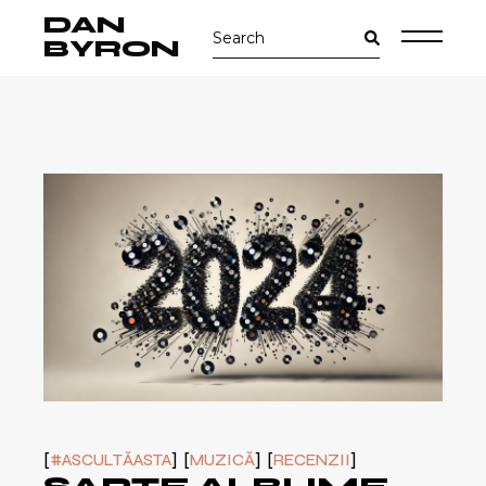
Skip
DAN
Search
to
for:
the
BYRON
content
#ASCULTĂASTA
MUZICĂ
RECENZII