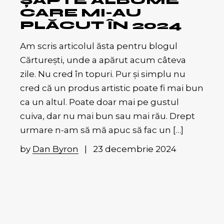
ȘAPTE ALBUME
CARE MI-AU
PLĂCUT ÎN 2024
Am scris articolul ăsta pentru blogul
Cărturești, unde a apărut acum câteva
zile. Nu cred în topuri. Pur și simplu nu
cred că un produs artistic poate fi mai bun
ca un altul. Poate doar mai pe gustul
cuiva, dar nu mai bun sau mai rău. Drept
urmare n-am să mă apuc să fac un […]
by
Dan Byron
23 decembrie 2024