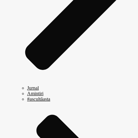
Jurnal
Amintiri
#ascultăasta