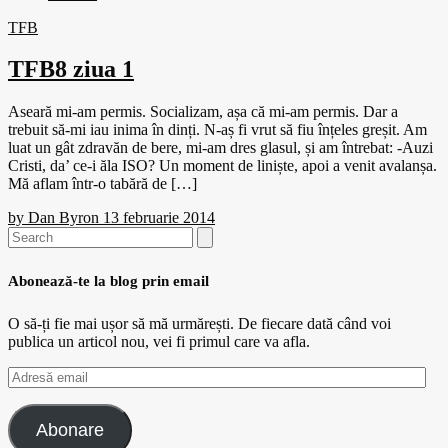
TFB
TFB8 ziua 1
Aseară mi-am permis. Socializam, așa că mi-am permis. Dar a
trebuit să-mi iau inima în dinți. N-aș fi vrut să fiu înțeles greșit. Am
luat un gât zdravăn de bere, mi-am dres glasul, și am întrebat: -Auzi
Cristi, da’ ce-i ăla ISO? Un moment de liniște, apoi a venit avalanșa.
Mă aflam într-o tabără de […]
by
Dan Byron
13 februarie 2014
Search
for:
Abonează-te la blog prin email
O să-ți fie mai ușor să mă urmărești. De fiecare dată când voi
publica un articol nou, vei fi primul care va afla.
Adresă
email
Abonare