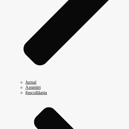
Jurnal
Amintiri
#ascultăasta