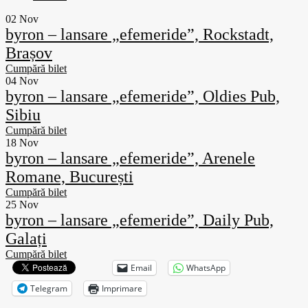
02
Nov
byron – lansare „efemeride”, Rockstadt,
Brașov
Cumpără bilet
04
Nov
byron – lansare „efemeride”, Oldies Pub,
Sibiu
Cumpără bilet
18
Nov
byron – lansare „efemeride”, Arenele
Romane, București
Cumpără bilet
25
Nov
byron – lansare „efemeride”, Daily Pub,
Galați
Cumpără bilet
Email
WhatsApp
Telegram
Imprimare