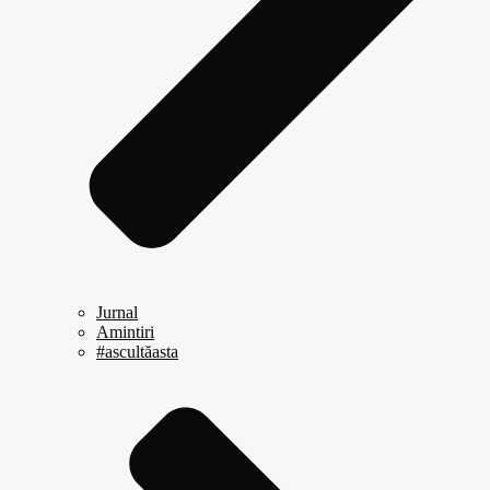
Jurnal
Amintiri
#ascultăasta