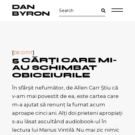
Skip
DAN
Search
to
for:
the
BYRON
content
DE CITIT
5 CĂRŢI CARE MI-
AU SCHIMBAT
OBICEIURILE
În sfârşit nefumător, de Allen Carr Ştiu că
v-am mai povestit de ea, este cartea care
m-a ajutat să renunţ la fumat acum
aproape cinci ani. Alţi doi prieteni apropiaţi
s-au lăsat ascultând audiobook-ul în
lectura lui Marius Vintilă. Nu mai zic nimic