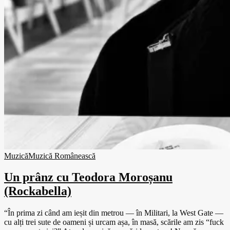
Muzică
Muzică Românească
Un prânz cu Teodora Moroșanu
(Rockabella)
“În prima zi când am ieșit din metrou — în Militari, la West Gate —
cu alți trei sute de oameni și urcam așa, în masă, scările am zis “fuck