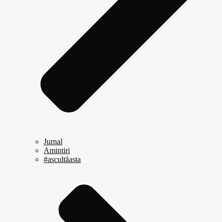
Jurnal
Amintiri
#ascultăasta