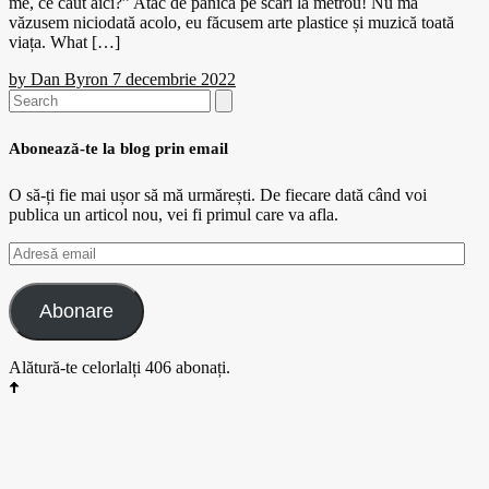
me, ce caut aici?” Atac de panică pe scări la metrou! Nu mă
văzusem niciodată acolo, eu făcusem arte plastice și muzică toată
viața. What […]
by
Dan Byron
7 decembrie 2022
Search
for:
Abonează-te la blog prin email
O să-ți fie mai ușor să mă urmărești. De fiecare dată când voi
publica un articol nou, vei fi primul care va afla.
Adresă
email
Abonare
Alătură-te celorlalți 406 abonați.