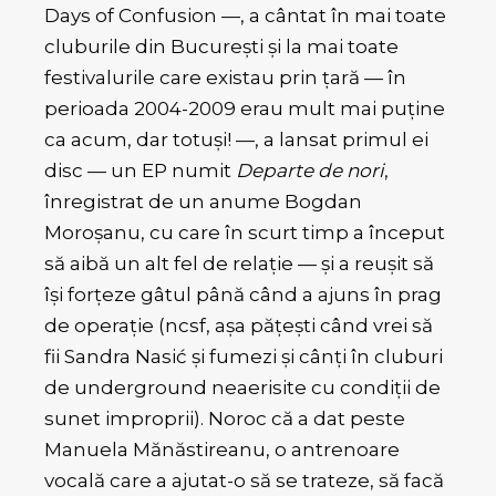
Days of Confusion —, a cântat în mai toate
cluburile din București și la mai toate
festivalurile care existau prin țară — în
perioada 2004-2009 erau mult mai puține
ca acum, dar totuși! —, a lansat primul ei
disc — un EP numit
Departe de nori
,
înregistrat de un anume Bogdan
Moroșanu, cu care în scurt timp a început
să aibă un alt fel de relație — și a reușit să
își forțeze gâtul până când a ajuns în prag
de operație (ncsf, așa pățești când vrei să
fii Sandra Nasić și fumezi și cânți în cluburi
de underground neaerisite cu condiții de
sunet improprii). Noroc că a dat peste
Manuela Mănăstireanu, o antrenoare
vocală care a ajutat-o să se trateze, să facă