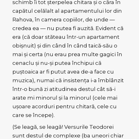
schimb îi tot șterpelea chitara și o căra în
capătul celălalt al apartamentului lor din
Rahova, în camera copiilor, de unde —
credea ea — nu putea fi auzită. Evident că
era (că doar stăteau într-un apartament
obișnuit) și din când în când taică-său o
mai și certa (nu erau prea multe gagici în
cenaclu și nu-și putea închipui că
puștoaica ar fi putut avea de-a face cu
muzica), numai că insistența i-a îmblânzit
într-o bună zi atitudinea destul cât să-i
arate mi minorul și la minorul (cele mai
ușoare acorduri pentru chitară, cele cu
care se începe).
(Se leagă, se leagă! Versurile Teodorei
sunt destul de complexe (ba uneori chiar