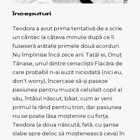
Începuturi
Teodora a avut prima tentativă de a scrie
un cântec la câteva minute după ce îi
fuseseră arătate primele două acorduri.
Nu împlinise încă zece ani. Tatăl ei, Onuț
Tănase, unul dintre cenacliștii Flacăra de
care probabil n-ai auzit niciodată (nici eu,
don’t worry), încercase să-și paseze
pasiunea pentru muzică celuilalt copil al
său, întâiul născut, băiat, cum ar veni
primul la rând pentru tron, dar pasiunea
nu se poate lăsa moștenire cu forța.
Teodora (a doua născută, fată, cu șanse
slabe spre deloc să moștenească ceva) în