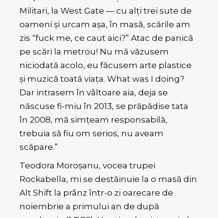
Militari, la West Gate — cu alți trei sute de
oameni și urcam așa, în masă, scările am
zis “fuck me, ce caut aici?” Atac de panică
pe scări la metrou! Nu mă văzusem
niciodată acolo, eu făcusem arte plastice
și muzică toată viața. What was I doing?
Dar intrasem în vâltoare aia, deja se
născuse fi-miu în 2013, se prăpădise tata
în 2008, mă simțeam responsabilă,
trebuia să fiu om serios, nu aveam
scăpare.”
Teodora Moroșanu, vocea trupei
Rockabella, mi se destăinuie la o masă din
Alt Shift la prânz într-o zi oarecare de
noiembrie a primului an de după