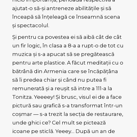
ajutat-o să-și antreneze abilitățile și să
înceapă să înțeleagă ce înseamnă scena
și spectacolul.
Și pentru ca povestea ei să aibă cât de cât
un fir logic, în clasa a 8-a a rupt-o de tot cu
muzica și s-a apucat să se pregătească
pentru arte plastice. A făcut meditații cu o
bătrână din Armenia care se încăpățâna
să îi predea chiar și când nu putea fi
remunerată și a reușit să intre a 111-a la
Tonitza. Yeeeey! Și brusc, visul ei de a face
pictură sau grafică s-a transformat într-un
coșmar — s-a trezit la secția de restaurare,
unde ghici ce? Cel mult se pictează
icoane pe sticlă. Yeeey… După un an de