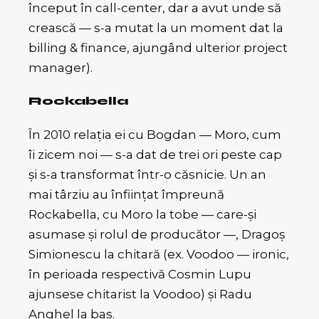
început în call-center, dar a avut unde să
crească — s-a mutat la un moment dat la
billing & finance, ajungând ulterior project
manager).
Rockabella
În 2010 relația ei cu Bogdan — Moro, cum
îi zicem noi — s-a dat de trei ori peste cap
și s-a transformat într-o căsnicie. Un an
mai târziu au înființat împreună
Rockabella, cu Moro la tobe — care-și
asumase și rolul de producător —, Dragoș
Simionescu la chitară (ex. Voodoo — ironic,
în perioada respectivă Cosmin Lupu
ajunsese chitarist la Voodoo) și Radu
Anghel la bas.