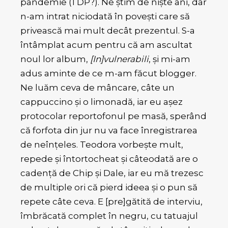
pandemie (1 DP?). Ne știm de niște ani, dar
n-am intrat niciodată în povești care să
privească mai mult decât prezentul. S-a
întâmplat acum pentru că am ascultat
noul lor album,
[In]vulnerabili
, și mi-am
adus aminte de ce m-am făcut blogger.
Ne luăm ceva de mâncare, câte un
cappuccino și o limonadă, iar eu așez
protocolar reportofonul pe masă, sperând
că forfota din jur nu va face înregistrarea
de neînțeles. Teodora vorbește mult,
repede și întortocheat și câteodată are o
cadență de Chip și Dale, iar eu mă trezesc
de multiple ori că pierd ideea și o pun să
repete câte ceva. E [pre]gătită de interviu,
îmbrăcată complet în negru, cu tatuajul