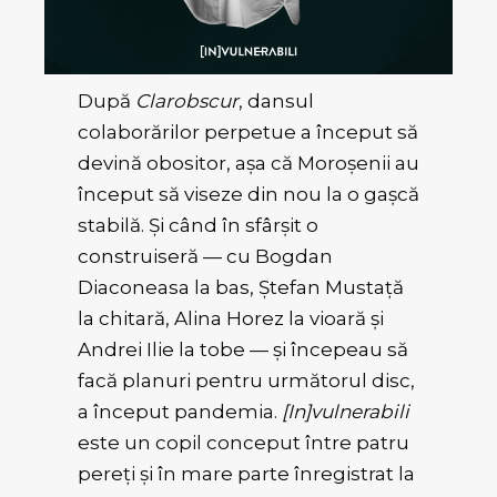
După
Clarobscur
, dansul
colaborărilor perpetue a început să
devină obositor, așa că Moroșenii au
început să viseze din nou la o gașcă
stabilă. Și când în sfârșit o
construiseră — cu Bogdan
Diaconeasa la bas, Ștefan Mustață
la chitară, Alina Horez la vioară și
Andrei Ilie la tobe — și începeau să
facă planuri pentru următorul disc,
a început pandemia.
[In]vulnerabili
este un copil conceput între patru
pereți și în mare parte înregistrat la