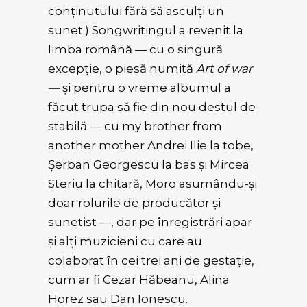
conținutului fără să asculți un
sunet.) Songwritingul a revenit la
limba română — cu o singură
excepție, o piesă numită
Art of war
—
și pentru o vreme albumul a
făcut trupa să fie din nou destul de
stabilă — cu my brother from
another mother Andrei Ilie la tobe,
Șerban Georgescu la bas și Mircea
Steriu la chitară, Moro asumându-și
doar rolurile de producător și
sunetist —, dar pe înregistrări apar
și alți muzicieni cu care au
colaborat în cei trei ani de gestație,
cum ar fi Cezar Hăbeanu, Alina
Horez sau Dan Ionescu.