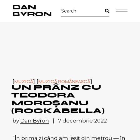
Skip
DAN
Search
to
for:
the
BYRON
content
MUZICĂ
MUZICĂ ROMÂNEASCĂ
UN PRÂNZ CU
TEODORA
MOROȘANU
(ROCKABELLA)
by
Dan Byron
7 decembrie 2022
“În prima zi când am ieșit din metrou — în