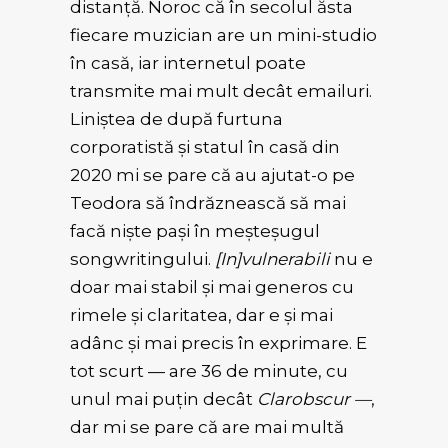
distanță. Noroc că în secolul ăsta
fiecare muzician are un mini-studio
în casă, iar internetul poate
transmite mai mult decât emailuri.
Liniștea de după furtuna
corporatistă și statul în casă din
2020 mi se pare că au ajutat-o pe
Teodora să îndrăznească să mai
facă niște pași în meșteșugul
songwritingului.
[In]vulnerabili
nu e
doar mai stabil și mai generos cu
rimele și claritatea, dar e și mai
adânc și mai precis în exprimare. E
tot scurt — are 36 de minute, cu
unul mai puțin decât
Clarobscur —
,
dar mi se pare că are mai multă