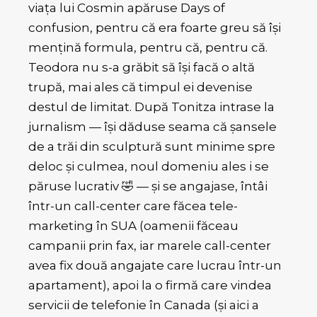
viața lui Cosmin apăruse Days of
confusion, pentru că era foarte greu să își
mențină formula, pentru că, pentru că.
Teodora nu s-a grăbit să își facă o altă
trupă, mai ales că timpul ei devenise
destul de limitat. După Tonitza intrase la
jurnalism — își dăduse seama că șansele
de a trăi din sculptură sunt minime spre
deloc și culmea, noul domeniu ales i se
păruse lucrativ 🤣 — și se angajase, întâi
într-un call-center care făcea tele-
marketing în SUA (oamenii făceau
campanii prin fax, iar marele call-center
avea fix două angajate care lucrau într-un
apartament), apoi la o firmă care vindea
servicii de telefonie în Canada (și aici a