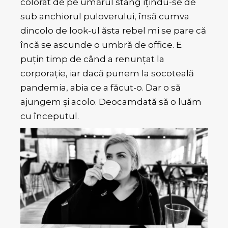
colorat de pe umărul stâng ițindu-se de
sub anchiorul puloverului, însă cumva
dincolo de look-ul ăsta rebel mi se pare că
încă se ascunde o umbră de office. E
puțin timp de când a renunțat la
corporație, iar dacă punem la socoteală
pandemia, abia ce a făcut-o. Dar o să
ajungem și acolo. Deocamdată să o luăm
cu începutul.