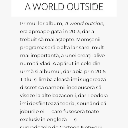
Primul lor album,
A world outside
,
era aproape gata în 2013, dar a
trebuit să mai aștepte. Moroșenii
programaseră o altă lansare, mult
mai importantă, a unei creații alive
numită Vlad. A apărut în cele din
urmă și albumul, dar abia prin 2015.
Titlul și limba aleasă îmi sugerează
discret că oamenii începuseră să
viseze la alte bazaconii, dar Teodora
îmi desființează teoria, spunând că
joburile ei — care fuseseră toate
exclusiv în engleză — și
supradozele de Cartoon Network