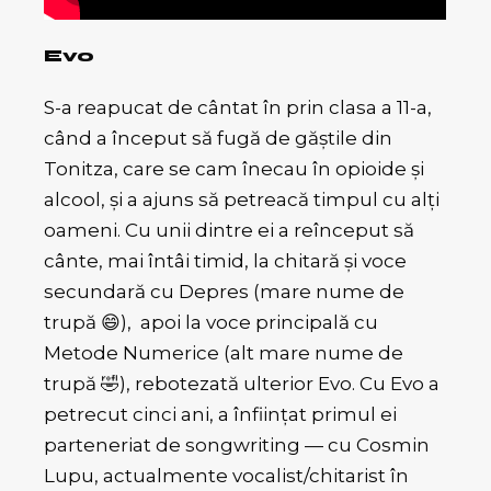
Evo
S-a reapucat de cântat în prin clasa a 11-a,
când a început să fugă de găștile din
Tonitza, care se cam înecau în opioide și
alcool, și a ajuns să petreacă timpul cu alți
oameni. Cu unii dintre ei a reînceput să
cânte, mai întâi timid, la chitară și voce
secundară cu Depres (mare nume de
trupă 😄), apoi la voce principală cu
Metode Numerice (alt mare nume de
trupă 🤣), rebotezată ulterior Evo. Cu Evo a
petrecut cinci ani, a înființat primul ei
parteneriat de songwriting — cu Cosmin
Lupu, actualmente vocalist/chitarist în