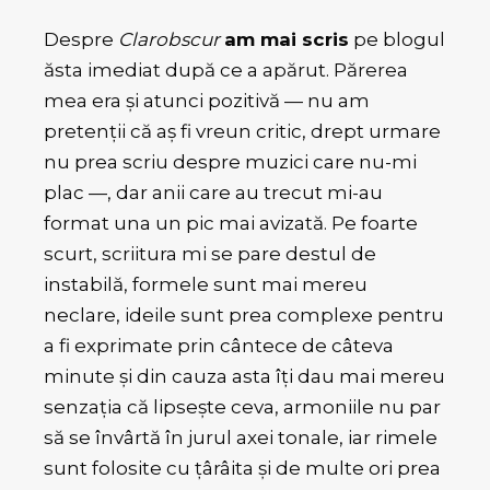
Despre
Clarobscur
am mai scris
pe blogul
ăsta imediat după ce a apărut. Părerea
mea era și atunci pozitivă — nu am
pretenții că aș fi vreun critic, drept urmare
nu prea scriu despre muzici care nu-mi
plac —, dar anii care au trecut mi-au
format una un pic mai avizată. Pe foarte
scurt, scriitura mi se pare destul de
instabilă, formele sunt mai mereu
neclare, ideile sunt prea complexe pentru
a fi exprimate prin cântece de câteva
minute și din cauza asta îți dau mai mereu
senzația că lipsește ceva, armoniile nu par
să se învârtă în jurul axei tonale, iar rimele
sunt folosite cu țârâita și de multe ori prea