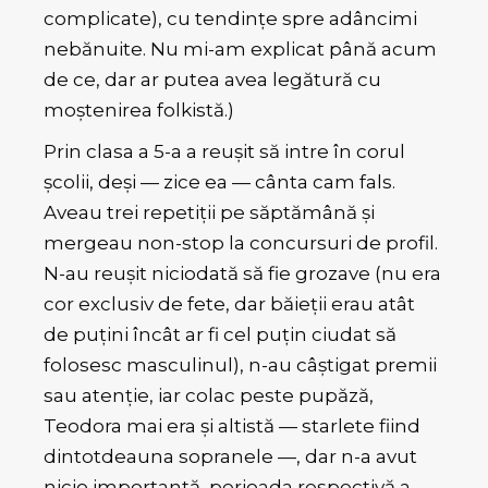
complicate), cu tendințe spre adâncimi
nebănuite. Nu mi-am explicat până acum
de ce, dar ar putea avea legătură cu
moștenirea folkistă.)
Prin clasa a 5-a a reușit să intre în corul
școlii, deși — zice ea — cânta cam fals.
Aveau trei repetiții pe săptămână și
mergeau non-stop la concursuri de profil.
N-au reușit niciodată să fie grozave (nu era
cor exclusiv de fete, dar băieții erau atât
de puțini încât ar fi cel puțin ciudat să
folosesc masculinul), n-au câștigat premii
sau atenție, iar colac peste pupăză,
Teodora mai era și altistă — starlete fiind
dintotdeauna sopranele —, dar n-a avut
nicio importanță, perioada respectivă a