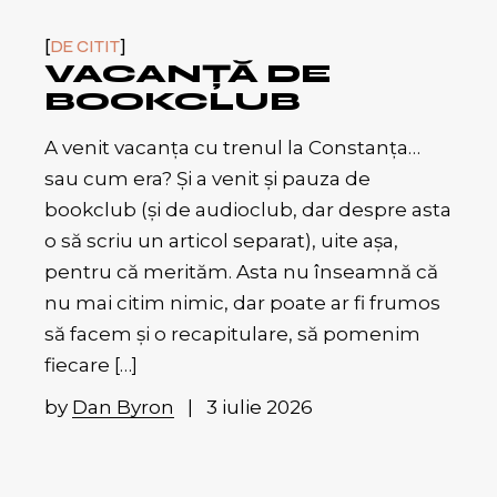
DE CITIT
VACANȚĂ DE
BOOKCLUB
A venit vacanța cu trenul la Constanța…
sau cum era? Și a venit și pauza de
bookclub (și de audioclub, dar despre asta
o să scriu un articol separat), uite așa,
pentru că merităm. Asta nu înseamnă că
nu mai citim nimic, dar poate ar fi frumos
să facem și o recapitulare, să pomenim
fiecare […]
by
Dan Byron
3 iulie 2026