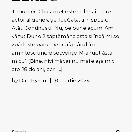
Timothée Chalamet este cel mai mare
actor al generației lui. Gata, am spus-o!
Atât. Continuați. Nu, pe bune acum. Am
văzut Dune 2 săptămâna asta și încă mi se
zbârlește părul pe ceafă când îmi
amintesc unele secvențe. M-a rupt ăsta
micu’. (Bine, nici măcar nu mai e așa mic,
are 28 de ani, dar […]
by
Dan Byron
8 martie 2024
Search