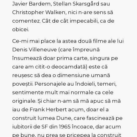
Javier Bardem, Stellan Skarsgård sau
Christopher Walken, nici n-are sens să
comentez. Cât de cât impecabili, ca de
obicei.
Ce-mi mai place la astea două filme ale lui
Denis Villeneuve (care împreună
însumează doar prima carte, singura pe
care am citit-o deocamdată) este că
reușesc să dea o dimensiune umană
poveștii. Personajele au îndoieli, temeri,
sentimente mult mai normale ca cele
originale. Și chiar n-am să mă apuc să mă
iau de Frank Herbert acum, doar el a
construit lumea Dune, care fascinează pe
iubitorii de SF din 1965 încoace, dar acum
pe bune, nu prea se pricepea la construit