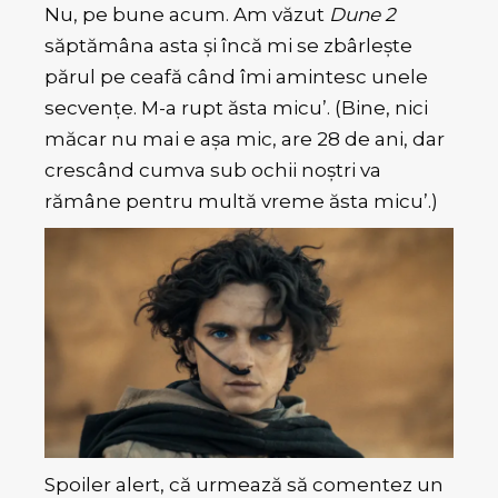
Nu, pe bune acum. Am văzut
Dune 2
săptămâna asta și încă mi se zbârlește
părul pe ceafă când îmi amintesc unele
secvențe. M-a rupt ăsta micu’. (Bine, nici
măcar nu mai e așa mic, are 28 de ani, dar
crescând cumva sub ochii noștri va
rămâne pentru multă vreme ăsta micu’.)
Spoiler alert, că urmează să comentez un