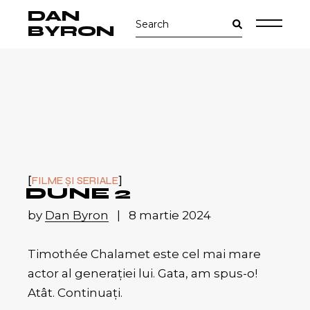
Skip
DAN
Search
to
for:
the
BYRON
content
FILME ȘI SERIALE
DUNE 2
by
Dan Byron
8 martie 2024
Timothée Chalamet este cel mai mare
actor al generației lui. Gata, am spus-o!
Atât. Continuați.