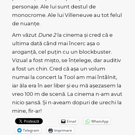
personaje. Ale lui sunt destul de
monocrome. Ale lui Villeneuve au tot felul
de nuanțe.
Am văzut
Dune 2
la cinema și cred că e
ultima dată când mai încerc așa o
aroganță, cel puțin cu un blockbuster.
Vizual a fost mișto, se înțelege, dar auditiv
a fost un chin. Cred că așa un volum
numai la concert la Tool am mai întâlnit,
iar ăla era în aer liber și eu mă așezasem la
vreo 100 m de scenă. La cinema n-am avut
nicio șansă. Și n-aveam dopuri de urechi la
mine, fir-ar!
Email
WhatsApp
Telegram
Imprimare