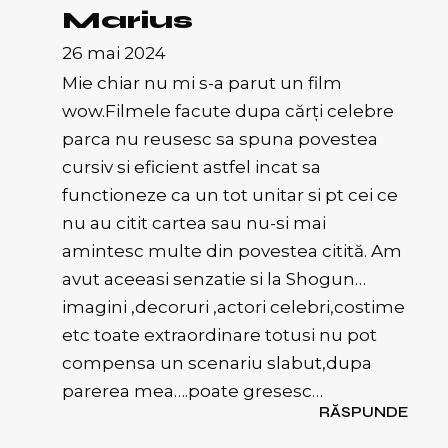
Marius
26 mai 2024
Mie chiar nu mi s-a parut un film
wow.Filmele facute dupa cărți celebre
parca nu reusesc sa spuna povestea
cursiv si eficient astfel incat sa
functioneze ca un tot unitar si pt cei ce
nu au citit cartea sau nu-si mai
amintesc multe din povestea citită. Am
avut aceeasi senzatie si la Shogun…
imagini ,decoruri ,actori celebri,costime
etc toate extraordinare totusi nu pot
compensa un scenariu slabut,dupa
parerea mea….poate gresesc…
RĂSPUNDE