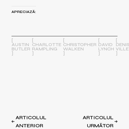
APRECIAZĂ:
AUSTIN
CHARLOTTE
CHRISTOPHER
DAVID
DENI
BUTLER
RAMPLING
WALKEN
LYNCH
VILL
ARTICOLUL
ARTICOLUL
ANTERIOR
URMĂTOR