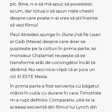
pic. Bine, n-o să mă apuc să povestesc
acum, dar totuși o să spun niște chestii
despre care poate n-ai vrea să știi înainte
să vezi filmul.
Paul Atreides ajunge în
Dune 2
să fie Lisan
al-Gaib (Mesia) despre care doar se
șușotește pe la colțuri în prima parte, iar
monsieur Chalamet reușește să se
transforme atât de convingător încât te
dărâmă. Nu vezi nicio clipă că ar juca un
rol. El ESTE Mesia.
În prima parte a fost secvența cu băgatul
mâinii în cutia cu durere în care Timothée
m-a rupt definitiv. Comparativ, uită-te la
aceeași secvență din filmul lui Lynch din