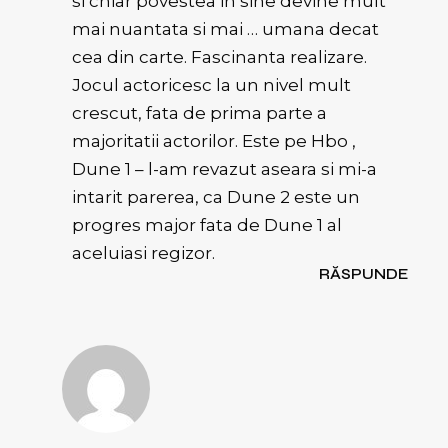
si chiar povestea in sine devine mult
mai nuantata si mai … umana decat
cea din carte. Fascinanta realizare.
Jocul actoricesc la un nivel mult
crescut, fata de prima parte a
majoritatii actorilor. Este pe Hbo ,
Dune 1 – l-am revazut aseara si mi-a
intarit parerea, ca Dune 2 este un
progres major fata de Dune 1 al
aceluiasi regizor.
RĂSPUNDE