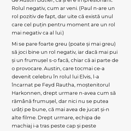
Rolul negativ, cum ar veni. (Paul n-are un
rol pozitiv de fapt, dar uite că există unul
care cel puțin pentru moment are un rol
mai negativ ca al lui.)
Mi se pare foarte greu (poate și mai greu)
să joci bine un rol negativ, iar dacă mai pui
și un frumușel s-o facă, chiar că ai parte de
o provocare. Austin, care tocmai ce-a
devenit celebru în rolul lui Elvis, l-a
încarnat pe Feyd Rautha, moștenitorul
Harkonnen, drept urmare n-avea cum să
rămână frumușel, dar nici nu se putea
urâți pe bune, că mai avea de jucat și-n
alte filme. Drept urmare, echipa de
machiaj i-a tras peste cap și peste