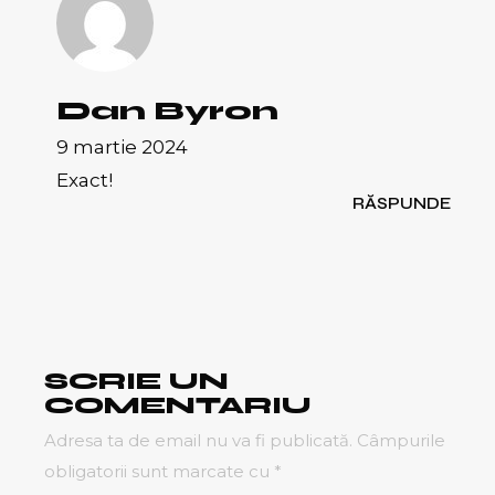
Dan Byron
9 martie 2024
Exact!
RĂSPUNDE
SCRIE UN
COMENTARIU
Adresa ta de email nu va fi publicată.
Câmpurile
obligatorii sunt marcate cu
*