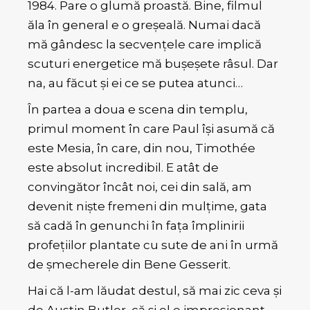
1984. Pare o glumă proastă. Bine, filmul
ăla în general e o greșeală. Numai dacă
mă gândesc la secvențele care implică
scuturi energetice mă bușeșete râsul. Dar
na, au făcut și ei ce se putea atunci…
În partea a doua e scena din templu,
primul moment în care Paul își asumă că
este Mesia, în care, din nou, Timothée
este absolut incredibil. E atât de
convingător încât noi, cei din sală, am
devenit niște fremeni din mulțime, gata
să cadă în genunchi în fața împlinirii
profețiilor plantate cu sute de ani în urmă
de șmecherele din Bene Gesserit.
Hai că l-am lăudat destul, să mai zic ceva și
de Austin Butler, că și el e impresionant.