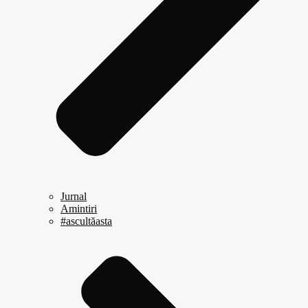
Jurnal
Amintiri
#ascultăasta