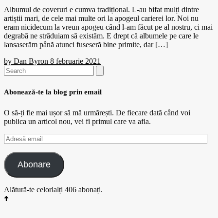
Albumul de coveruri e cumva tradițional. L-au bifat mulți dintre
artiștii mari, de cele mai multe ori la apogeul carierei lor. Noi nu
eram nicidecum la vreun apogeu când l-am făcut pe al nostru, ci mai
degrabă ne străduiam să existăm. E drept că albumele pe care le
lansaserăm până atunci fuseseră bine primite, dar […]
by
Dan Byron
8 februarie 2021
Search
for:
Abonează-te la blog prin email
O să-ți fie mai ușor să mă urmărești. De fiecare dată când voi
publica un articol nou, vei fi primul care va afla.
Adresă
email
Abonare
Alătură-te celorlalți 406 abonați.