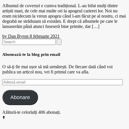
Albumul de coveruri e cumva tradițional. L-au bifat mulți dintre
artiștii mari, de cele mai multe ori la apogeul carierei lor. Noi nu
eram nicidecum la vreun apogeu când l-am făcut pe al nostru, ci mai
degrabă ne străduiam să existăm. E drept că albumele pe care le
lansaserăm până atunci fuseseră bine primite, dar […]
by
Dan Byron
8 februarie 2021
Search
for:
Abonează-te la blog prin email
O să-ți fie mai ușor să mă urmărești. De fiecare dată când voi
publica un articol nou, vei fi primul care va afla.
Adresă
email
Abonare
Alătură-te celorlalți 406 abonați.