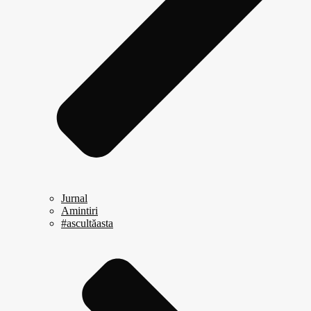
Jurnal
Amintiri
#ascultăasta