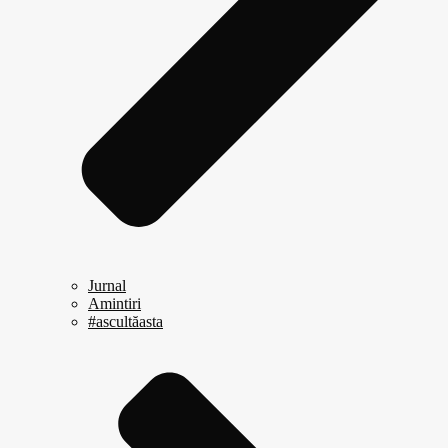
Jurnal
Amintiri
#ascultăasta