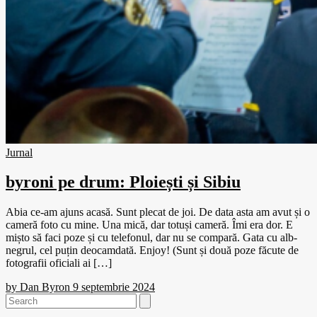
Jurnal
byroni pe drum: Ploiești și Sibiu
Abia ce-am ajuns acasă. Sunt plecat de joi. De data asta am avut și o
cameră foto cu mine. Una mică, dar totuși cameră. Îmi era dor. E
mișto să faci poze și cu telefonul, dar nu se compară. Gata cu alb-
negrul, cel puțin deocamdată. Enjoy! (Sunt și două poze făcute de
fotografii oficiali ai […]
by
Dan Byron
9 septembrie 2024
Search
for: