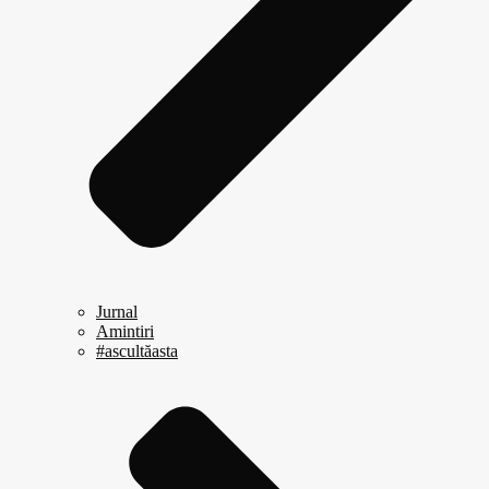
Jurnal
Amintiri
#ascultăasta