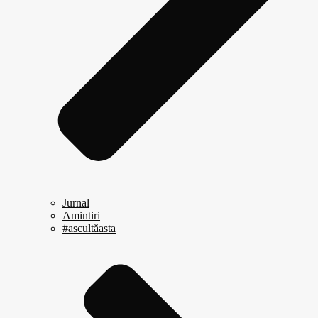
Jurnal
Amintiri
#ascultăasta