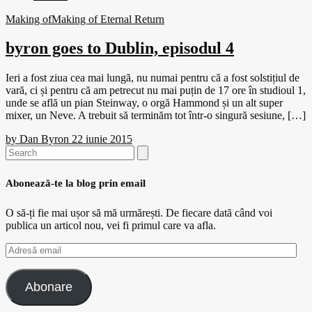
Making of
Making of Eternal Return
byron goes to Dublin, episodul 4
Ieri a fost ziua cea mai lungă, nu numai pentru că a fost solstițiul de
vară, ci și pentru că am petrecut nu mai puțin de 17 ore în studioul 1,
unde se află un pian Steinway, o orgă Hammond și un alt super
mixer, un Neve. A trebuit să terminăm tot într-o singură sesiune, […]
by
Dan Byron
22 iunie 2015
Search
for:
Abonează-te la blog prin email
O să-ți fie mai ușor să mă urmărești. De fiecare dată când voi
publica un articol nou, vei fi primul care va afla.
Adresă
email
Abonare