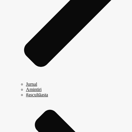
Jurnal
Amintiri
#ascultăasta