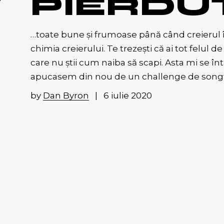
PIERDU
…toate bune și frumoase până când creierul î
chimia creierului. Te trezești că ai tot felul d
care nu știi cum naiba să scapi. Asta mi se în
apucasem din nou de un challenge de songwr
by
Dan Byron
6 iulie 2020