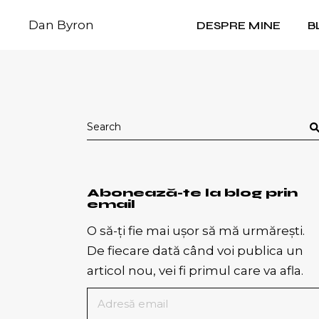
Skip
to
Dan Byron
DESPRE MINE
B
the
content
Search
for:
Abonează-te la blog prin
email
O să-ți fie mai ușor să mă urmărești.
De fiecare dată când voi publica un
articol nou, vei fi primul care va afla.
Adresă
email