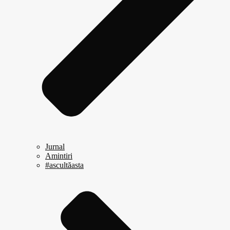
Jurnal
Amintiri
#ascultăasta