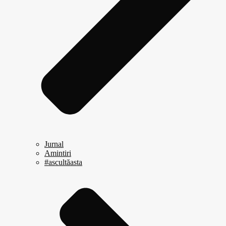
Jurnal
Amintiri
#ascultăasta