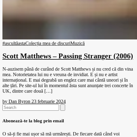
#ascultăasta
Colecția mea de discuri
Muzică
Scott Matthews – Passing Stranger (2006)
N-auzisem până de curând de Scott Matthews și nu cred că din vina
mea. Notorietatea lui nu e vreuna de invidiat. E și nu e artist
internațional. E mai degrabă un englez care mai cântă uneori și în
alte țări. Pe site-ul lui în momentul ăsta sunt anunțate trei concerte în
UK, dintre care două […]
by
Dan Byron
23 februarie 2024
Search
for:
Abonează-te la blog prin email
O să-ți fie mai ușor să mă urmărești. De fiecare dată când voi