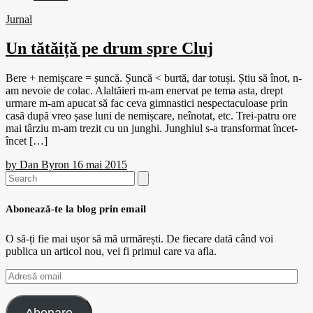
Jurnal
Un tătăiță pe drum spre Cluj
Bere + nemișcare = șuncă. Șuncă < burtă, dar totuși. Știu să înot, n-
am nevoie de colac. Alaltăieri m-am enervat pe tema asta, drept
urmare m-am apucat să fac ceva gimnastici nespectaculoase prin
casă după vreo șase luni de nemișcare, neînotat, etc. Trei-patru ore
mai târziu m-am trezit cu un junghi. Junghiul s-a transformat încet-
încet […]
by
Dan Byron
16 mai 2015
Search
for:
Abonează-te la blog prin email
O să-ți fie mai ușor să mă urmărești. De fiecare dată când voi
publica un articol nou, vei fi primul care va afla.
Adresă
email