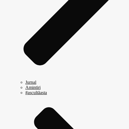
Jurnal
Amintiri
#ascultăasta