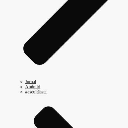
Jurnal
Amintiri
#ascultăasta