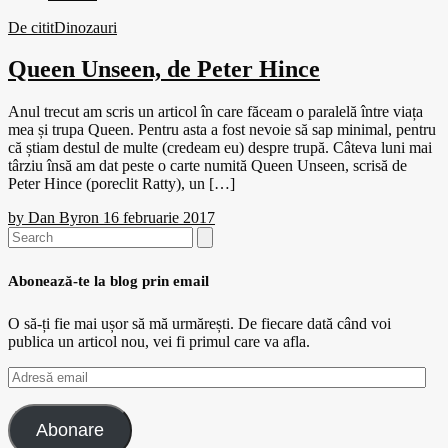
De citit
Dinozauri
Queen Unseen, de Peter Hince
Anul trecut am scris un articol în care făceam o paralelă între viața
mea și trupa Queen. Pentru asta a fost nevoie să sap minimal, pentru
că știam destul de multe (credeam eu) despre trupă. Câteva luni mai
târziu însă am dat peste o carte numită Queen Unseen, scrisă de
Peter Hince (poreclit Ratty), un […]
by
Dan Byron
16 februarie 2017
Search
for:
Abonează-te la blog prin email
O să-ți fie mai ușor să mă urmărești. De fiecare dată când voi
publica un articol nou, vei fi primul care va afla.
Adresă
email
Abonare