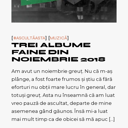
#ASCULTĂASTA
MUZICĂ
TREI ALBUME
FAINE DIN
NOIEMBRIE 2018
Am avut un noiembrie greuț. Nu că m-aș
plânge, a fost foarte frumos și știu că fără
eforturi nu obții mare lucru în general, dar
totuși greuț. Asta nu înseamnă că am luat
vreo pauză de ascultat, departe de mine
asemenea gând găunos. Însă mi-a luat
mai mult timp ca de obicei să mă apuc […]