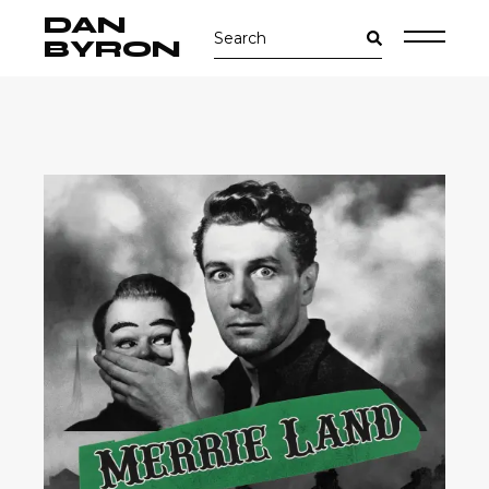
Skip
DAN
Search
to
for:
the
BYRON
content