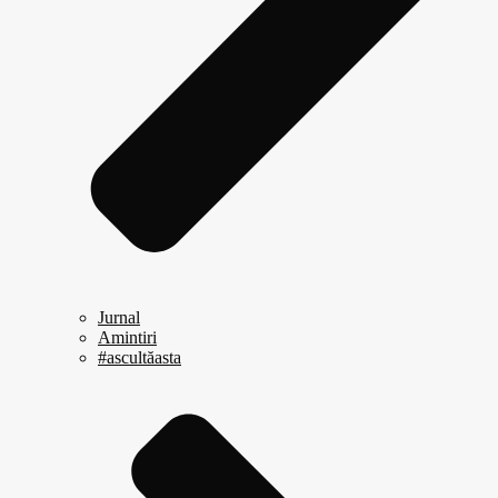
Jurnal
Amintiri
#ascultăasta