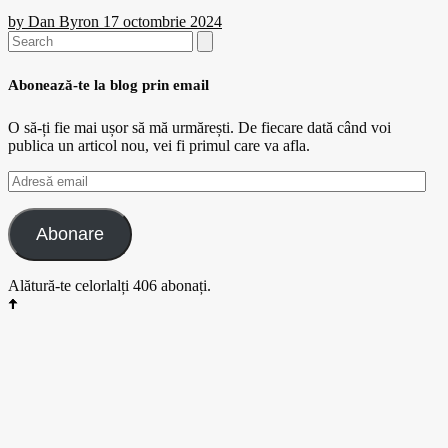
by
Dan Byron
17 octombrie 2024
Search
for:
Abonează-te la blog prin email
O să-ți fie mai ușor să mă urmărești. De fiecare dată când voi
publica un articol nou, vei fi primul care va afla.
Adresă
email
Abonare
Alătură-te celorlalți 406 abonați.