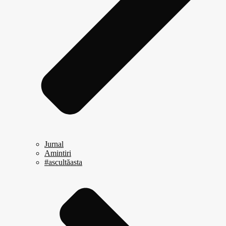
Jurnal
Amintiri
#ascultăasta