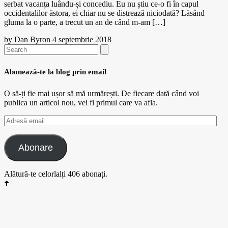
serbat vacanța luându-și concediu. Eu nu știu ce-o fi în capul
occidentalilor ăstora, ei chiar nu se distrează niciodată? Lăsând
gluma la o parte, a trecut un an de când m-am […]
by
Dan Byron
4 septembrie 2018
Search
for:
Abonează-te la blog prin email
O să-ți fie mai ușor să mă urmărești. De fiecare dată când voi
publica un articol nou, vei fi primul care va afla.
Adresă
email
Abonare
Alătură-te celorlalți 406 abonați.