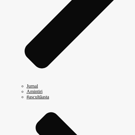
Jurnal
Amintiri
#ascultăasta