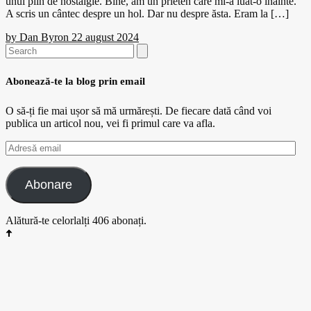
unul plin de nostalgie. Bine, am un prieten care mi-a luat-o înainte.
A scris un cântec despre un hol. Dar nu despre ăsta. Eram la […]
by
Dan Byron
22 august 2024
Search
for:
Abonează-te la blog prin email
O să-ți fie mai ușor să mă urmărești. De fiecare dată când voi
publica un articol nou, vei fi primul care va afla.
Adresă
email
Abonare
Alătură-te celorlalți 406 abonați.