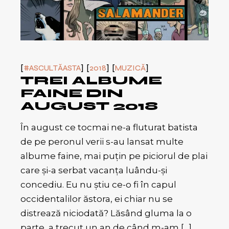
#ASCULTĂASTA
2018
MUZICĂ
TREI ALBUME
FAINE DIN
AUGUST 2018
În august ce tocmai ne-a fluturat batista
de pe peronul verii s-au lansat multe
albume faine, mai puțin pe piciorul de plai
care și-a serbat vacanța luându-și
concediu. Eu nu știu ce-o fi în capul
occidentalilor ăstora, ei chiar nu se
distrează niciodată? Lăsând gluma la o
parte, a trecut un an de când m-am […]