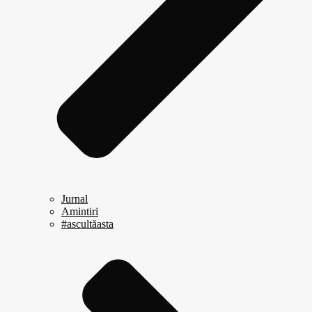
Jurnal
Amintiri
#ascultăasta