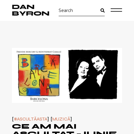
Skip
DAN
Search
to
for:
the
BYRON
content
#ASCULTĂASTA
MUZICĂ
CE AM MAI
ASCULTAT – IUNIE