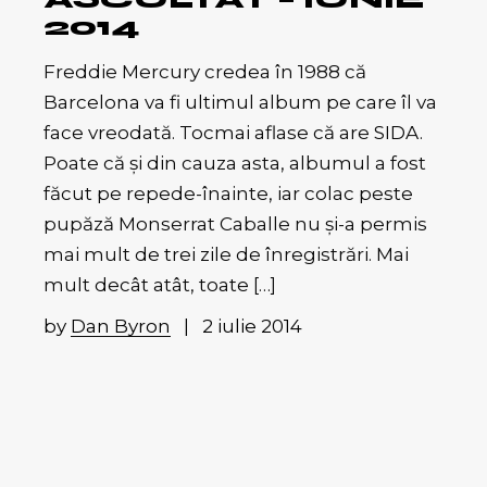
2014
Freddie Mercury credea în 1988 că
Barcelona va fi ultimul album pe care îl va
face vreodată. Tocmai aflase că are SIDA.
Poate că şi din cauza asta, albumul a fost
făcut pe repede-înainte, iar colac peste
pupăză Monserrat Caballe nu şi-a permis
mai mult de trei zile de înregistrări. Mai
mult decât atât, toate […]
by
Dan Byron
2 iulie 2014