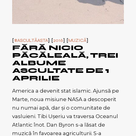
#ASCULTĂASTA
2016
MUZICĂ
FĂRĂ NICIO
PĂCĂLEALĂ, TREI
ALBUME
ASCULTATE DE 1
APRILIE
America a devenit stat islamic. Ajunsă pe
Marte, noua misiune NASA a descoperit
nu numai apă, dar și o comunitate de
vasluieni. Tibi Ușeriu va traversa Oceanul
Atlantic înot. Dan Byron s-a lăsat de
muzică în favoarea agriculturii. S-a