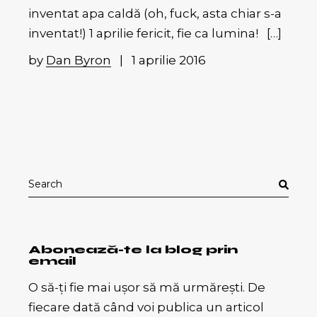
inventat apa caldă (oh, fuck, asta chiar s-a
inventat!) 1 aprilie fericit, fie ca lumina! […]
by
Dan Byron
1 aprilie 2016
Search
for:
Abonează-te la blog prin
email
O să-ți fie mai ușor să mă urmărești. De
fiecare dată când voi publica un articol