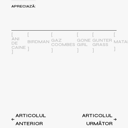
APRECIAZĂ:
ANI
GAZ
GONE
GUNTER
BIRDMAN
MATA
DE
COOMBES
GIRL
GRASS
CAINE
ARTICOLUL
ARTICOLUL
ANTERIOR
URMĂTOR