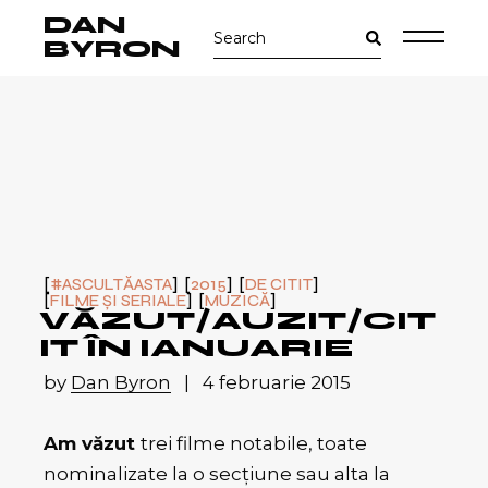
Skip
DAN
Search
to
for:
the
BYRON
content
#ASCULTĂASTA
2015
DE CITIT
FILME ȘI SERIALE
MUZICĂ
VĂZUT/AUZIT/CIT
IT ÎN IANUARIE
by
Dan Byron
4 februarie 2015
Am văzut
trei filme notabile, toate
nominalizate la o secţiune sau alta la