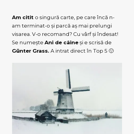
Am citit
o singură carte, pe care încă n-
am terminat-o şi parcă aş mai prelungi
visarea. V-o recomand? Cu vârf şi îndesat!
Se numeşte
Ani de câine
şi e scrisă de
G
ü
nter Grass
.
A intrat direct în Top 5 🙂