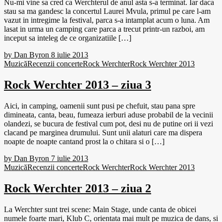
Nu-mi vine sa cred ca Werchterul de anul asta s-a terminat. Iar daca
stau sa ma gandesc la concertul Laurei Mvula, primul pe care l-am
vazut in intregime la festival, parca s-a intamplat acum o luna. Am
lasat in urma un camping care parca a trecut printr-un razboi, am
inceput sa inteleg de ce organizatiile […]
by
Dan Byron
8 iulie 2013
Muzică
Recenzii concerte
Rock Werchter
Rock Werchter 2013
Rock Werchter 2013 – ziua 3
Aici, in camping, oamenii sunt pusi pe chefuit, stau pana spre
dimineata, canta, beau, fumeaza ierburi aduse probabil de la vecinii
olandezi, se bucura de festival cum pot, desi nu de putine ori ii vezi
clacand pe marginea drumului. Sunt unii alaturi care ma dispera
noapte de noapte cantand prost la o chitara si o […]
by
Dan Byron
7 iulie 2013
Muzică
Recenzii concerte
Rock Werchter
Rock Werchter 2013
Rock Werchter 2013 – ziua 2
La Werchter sunt trei scene: Main Stage, unde canta de obicei
numele foarte mari, Klub C, orientata mai mult pe muzica de dans, si