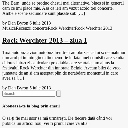
The Barn, unde se produc chestii mai alternative, blues si in general
cam ce imi place mie. Asa ca ieri am vazut acolo trei concerte.
Ambele scene secundare sunt plasate sub […]
by
Dan Byron
6 iulie 2013
Muzică
Recenzii concerte
Rock Werchter
Rock Werchter 2013
Rock Werchter 2013 – ziua 1
Taxi-autobuz-avion-autobuz-tren-tren-autobuz si cat ai scrie mahmur
numarul pi in intregime din memorie in fata unei comisii care se uita
chioras intr-o zi caniculara pe o tabla care scartaie, am ajuns la
festivalul Rock Werchter din innorata Belgie. Aveam bilet de vreo
jumatate de an si am asteptat plin de nerabdare momentul in care
avea sa […]
by
Dan Byron
5 iulie 2013
Search
for:
Abonează-te la blog prin email
O să-ți fie mai ușor să mă urmărești. De fiecare dată când voi
publica un articol nou, vei fi primul care va afla.