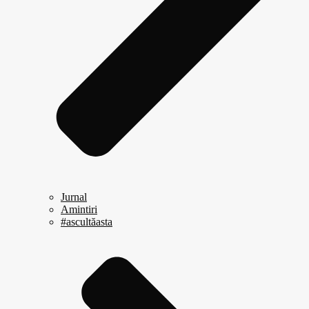
Jurnal
Amintiri
#ascultăasta