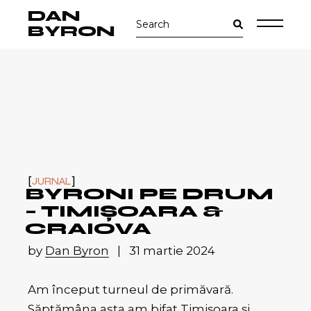
Skip
DAN
Search
to
for:
the
BYRON
content
JURNAL
BYRONI PE DRUM
– TIMIȘOARA &
CRAIOVA
by
Dan Byron
31 martie 2024
Am început turneul de primăvară.
Săptămâna asta am bifat Timișoara și