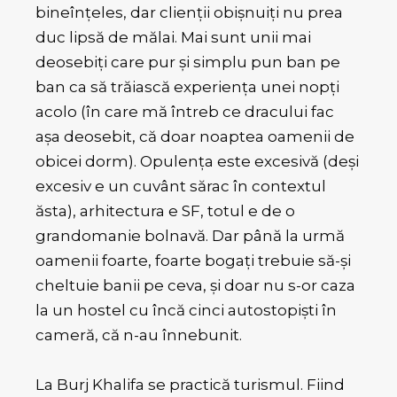
bineînțeles, dar clienții obișnuiți nu prea
duc lipsă de mălai. Mai sunt unii mai
deosebiți care pur și simplu pun ban pe
ban ca să trăiască experiența unei nopți
acolo (în care mă întreb ce dracului fac
așa deosebit, că doar noaptea oamenii de
obicei dorm). Opulența este excesivă (deși
excesiv e un cuvânt sărac în contextul
ăsta), arhitectura e SF, totul e de o
grandomanie bolnavă. Dar până la urmă
oamenii foarte, foarte bogați trebuie să-și
cheltuie banii pe ceva, și doar nu s-or caza
la un hostel cu încă cinci autostopiști în
cameră, că n-au înnebunit.
La Burj Khalifa se practică turismul. Fiind