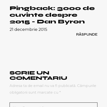
Pingback:
3000 de
cuvinte despre
2015 - Dan Byron
21 decembrie 2015
RĂSPUNDE
SCRIE UN
COMENTARIU
Adresa ta de email nu va fi publicată.
Câmpurile
obligatorii sunt marcate cu
*