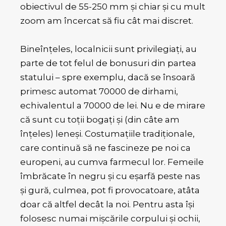
obiectivul de 55-250 mm și chiar și cu mult
zoom am încercat să fiu cât mai discret.
Bineînțeles, localnicii sunt privilegiați, au
parte de tot felul de bonusuri din partea
statului – spre exemplu, dacă se însoară
primesc automat 70000 de dirhami,
echivalentul a 70000 de lei. Nu e de mirare
că sunt cu toții bogați și (din câte am
înțeles) leneși. Costumațiile tradiționale,
care continuă să ne fascineze pe noi ca
europeni, au cumva farmecul lor. Femeile
îmbrăcate în negru și cu eșarfă peste nas
și gură, culmea, pot fi provocatoare, atâta
doar că altfel decât la noi. Pentru asta își
folosesc numai mișcările corpului și ochii,