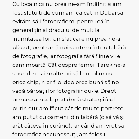
Cu localnicii nu prea ne-am întâlnit și am
fost sfătuiți de cum am călcat în Dubai să
evităm să-i fotografiem, pentru că în
general țin al dracului de mult la
intimitatea lor. Un sfat care nu prea ne-a
plăcut, pentru că noi suntem într-o tabără
de fotografie, iar fotografia fără ființe vii e
cam moartă. Cât despre femei, Tarek ne-a
spus de mai multe ori să le ocolim cu
orice chip, n-ar fi o idee prea bună să ne
vadă bărbații lor fotografiindu-le. Drept
urmare am adoptat două strategii (cel
puțin eu): am făcut cât de multe portrete
am putut cu oamenii din tabără (o să vă și
arăt câteva în curând), iar când am vrut să
fotografiez necunoscuți, am folosit