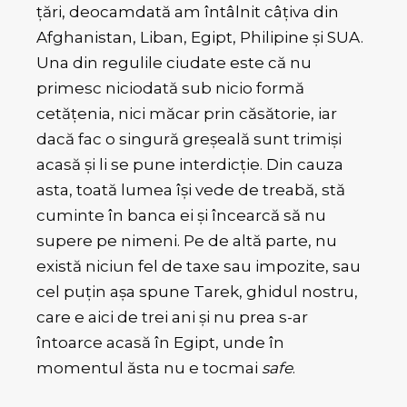
țări, deocamdată am întâlnit câțiva din
Afghanistan, Liban, Egipt, Philipine și SUA.
Una din regulile ciudate este că nu
primesc niciodată sub nicio formă
cetățenia, nici măcar prin căsătorie, iar
dacă fac o singură greșeală sunt trimiși
acasă și li se pune interdicție. Din cauza
asta, toată lumea își vede de treabă, stă
cuminte în banca ei și încearcă să nu
supere pe nimeni. Pe de altă parte, nu
există niciun fel de taxe sau impozite, sau
cel puțin așa spune Tarek, ghidul nostru,
care e aici de trei ani și nu prea s-ar
întoarce acasă în Egipt, unde în
momentul ăsta nu e tocmai
safe
.