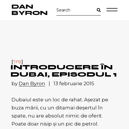
Skip
DAN
Search
to
for:
the
BYRON
content
TFB
INTRODUCERE ÎN
DUBAI, EPISODUL 1
by
Dan Byron
13 februarie 2015
Dubaiul este un loc de rahat. Așezat pe
buza mării, cu un ditamai deșertul în
spate, nu are absolut nimic de oferit.
Poate doar nisip și un pic de petrol.