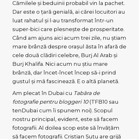
Cămilele și beduinii probabil vin la pachet.
Dar este o țară genială, ai cărei locuitori au
luat rahatul și l-au transformat într-un
super-bici care plesnește de prosperitate.
Când am ajuns aici acum trei zile, nu știam
mare brânză despre orașul ăsta în afară de
cele două clădiri celebre, Burj Al Arab și
Burj Khalifa. Nici acum nu știu mare
brânză, dar încet-încet încep să-i prind
gustul și mă fascinează. E o altă planetă.
Am plecat în Dubai cu
Tabăra de
fotografie pentru bloggeri 10
(TFB10 sau
tenDubai cum îi spunem noi). Scopul
nostru principal, evident, este să facem
fotografii. Al doilea scop este să învățăm
să facem fotografii. Cristian Șuțu are grijă