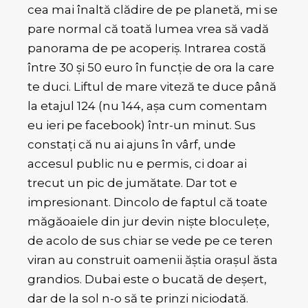
cea mai înaltă clădire de pe planetă, mi se
pare normal că toată lumea vrea să vadă
panorama de pe acoperiș. Intrarea costă
între 30 și 50 euro în funcție de ora la care
te duci. Liftul de mare viteză te duce până
la etajul 124 (nu 144, așa cum comentam
eu ieri pe facebook) într-un minut. Sus
constați că nu ai ajuns în vârf, unde
accesul public nu e permis, ci doar ai
trecut un pic de jumătate. Dar tot e
impresionant. Dincolo de faptul că toate
măgăoaiele din jur devin niște bloculețe,
de acolo de sus chiar se vede pe ce teren
viran au construit oamenii ăștia orașul ăsta
grandios. Dubai este o bucată de deșert,
dar de la sol n-o să te prinzi niciodată.