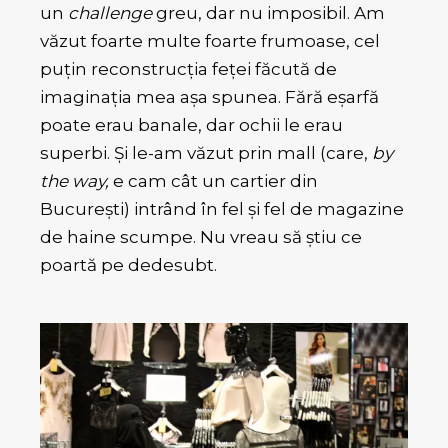
un
challenge
greu, dar nu imposibil. Am
văzut foarte multe foarte frumoase, cel
puțin reconstrucția feței făcută de
imaginația mea așa spunea. Fără eșarfă
poate erau banale, dar ochii le erau
superbi. Și le-am văzut prin mall (care,
by
the way,
e cam cât un cartier din
București) intrând în fel și fel de magazine
de haine scumpe. Nu vreau să știu ce
poartă pe dedesubt.