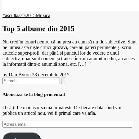
#ascultăasta
2015
Muzică
Top 5 albume din 2015
Nu cred în topuri pentru că nu prea au cum să nu fie subiective. Sunt
pe lumea asta niște critici grozavi, care au păreri pertinente și scriu
articole super-profi, dar până și punctul lor de vedere e unul
subiectiv, doar sunt oameni și trăiesc într-un anumit mediu, au acces
la informații dintr-o anumită zonă, etc. […]
by
Dan Byron
28 decembrie 2015
Search
for:
Abonează-te la blog prin email
O să-ți fie mai ușor să mă urmărești. De fiecare dată când voi
publica un articol nou, vei fi primul care va afla.
Adresă
email