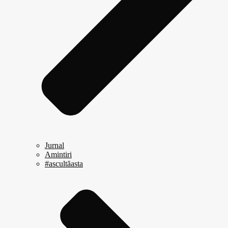
Jurnal
Amintiri
#ascultăasta