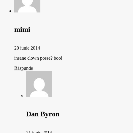
mimi
20 iunie 2014
insane clown posse? boo!
Răspunde
Dan Byron
21 iunie 2014