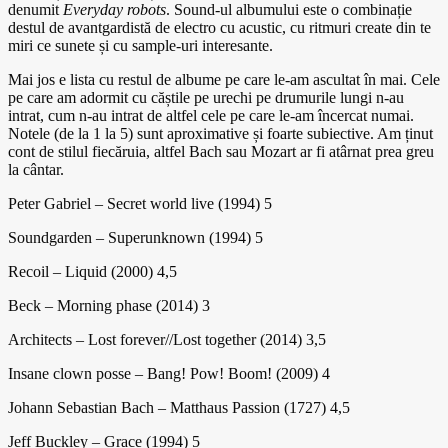
denumit
Everyday robots
. Sound-ul albumului este o combinație
destul de avantgardistă de electro cu acustic, cu ritmuri create din te
miri ce sunete și cu sample-uri interesante.
Mai jos e lista cu restul de albume pe care le-am ascultat în mai. Cele
pe care am adormit cu căștile pe urechi pe drumurile lungi n-au
intrat, cum n-au intrat de altfel cele pe care le-am încercat numai.
Notele (de la 1 la 5) sunt aproximative și foarte subiective. Am ținut
cont de stilul fiecăruia, altfel Bach sau Mozart ar fi atârnat prea greu
la cântar.
Peter Gabriel – Secret world live (1994) 5
Soundgarden – Superunknown (1994) 5
Recoil – Liquid (2000) 4,5
Beck – Morning phase (2014) 3
Architects – Lost forever//Lost together (2014) 3,5
Insane clown posse – Bang! Pow! Boom! (2009) 4
Johann Sebastian Bach – Matthaus Passion (1727) 4,5
Jeff Buckley – Grace (1994) 5