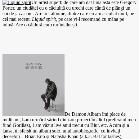
Un artist superb de care am dat luna asta este Gregory
Porter, un ciudățel cu o căciuliță cu urechi care cântă de plângi un
soi de jazz-soul. Are trei albume, dintre care eu am ascultat unul, pe
cel mai recent,
Liquid spirit,
pe care vi-l recomand cu mâna pe
inimă. Are o căldură cum rar întâlnești.
De Damon Albarn îmi place de
mulți ani, l-am urmărit sărind dintr-un proiect în altul (preferatul meu
fiind Gorillaz), l-am văzut live anul trecut cu Blur, etc. Acum și-a
lansat în sfârșit un album solo, unul autobiografic, cu invitați
deosebiți – Brian Eno și Natasha Khan (a.k.a. Bat for lashes),