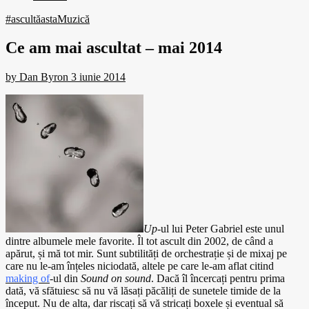
#ascultăasta
Muzică
Ce am mai ascultat – mai 2014
by
Dan Byron
3 iunie 2014
Up
-ul lui Peter Gabriel este unul
dintre albumele mele favorite. Îl tot ascult din 2002, de când a
apărut, și mă tot mir. Sunt subtilități de orchestrație și de mixaj pe
care nu le-am înțeles niciodată, altele pe care le-am aflat citind
making of
-ul din
Sound on sound
. Dacă îl încercați pentru prima
dată, vă sfătuiesc să nu vă lăsați păcăliți de sunetele timide de la
început. Nu de alta, dar riscați să vă stricați boxele și eventual să