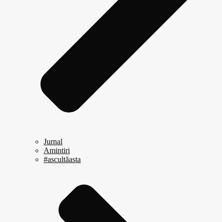
Jurnal
Amintiri
#ascultăasta