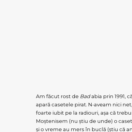
Am făcut rost de
Bad
abia prin 1991, c
apară casetele pirat. N-aveam nici net
foarte iubit pe la radiouri, așa că t
Moștenisem (nu știu de unde) o case
și o vreme au mers în buclă (știu că 