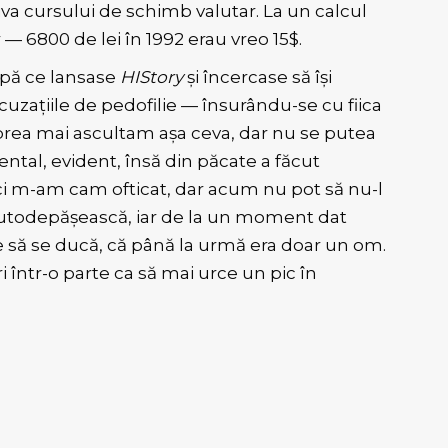
a cursului de schimb valutar. La un calcul
— 6800 de lei în 1992 erau vreo 15$.
upă ce lansase
HIStory
și încercase să își
uzațiile de pedofilie — însurându-se cu fiica
u prea mai ascultam așa ceva, dar nu se putea
tal, evident, însă din păcate a făcut
i m-am cam ofticat, dar acum nu pot să nu-l
 autodepășească, iar de la un moment dat
 să se ducă, că până la urmă era doar un om.
într-o parte ca să mai urce un pic în