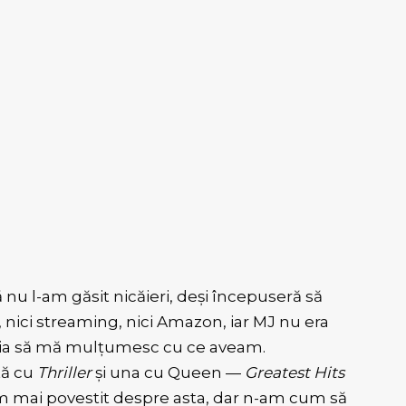
ă nu l-am găsit nicăieri, deși începuseră să
, nici streaming, nici Amazon, iar MJ nu era
rebuia să mă mulțumesc cu ce aveam.
tă cu
Thriller
și una cu Queen —
Greatest Hits
am mai povestit despre asta, dar n-am cum să