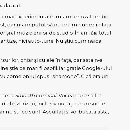
ada aia).
a mai experimentate, m-am amuzat teribil
st, dar n-am putut să nu mă minunez în fața
i al muzicienilor de studio. În anii ăia totul
uantize, nici auto-tune. Nu știu cum naiba
rilor, chiar și cu ele în față, dar asta n-a
e știe ce mari filosofii. Iar grație Google-ului
ba cu come on-ul spus “shamone”. Cică era un
e de la
Smooth criminal.
Vocea pare să fie
l de brizbrizuri, inclusiv bucăți cu un soi de
 nu știi ce sunt. Ascultați și voi bucata asta,