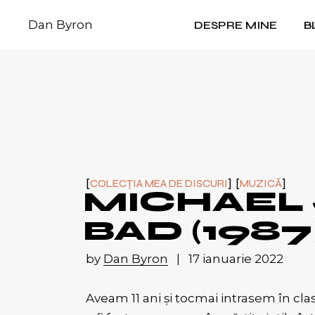
Skip
to
Dan Byron
DESPRE MINE
B
the
content
COLECȚIA MEA DE DISCURI
MUZICĂ
MICHAEL 
BAD (1987
by
Dan Byron
17 ianuarie 2022
Aveam 11 ani și tocmai intrasem în clas