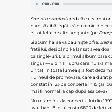
Smooth criminal
cred că e cea mai ori
pare să aibă legătură cu nimic din ce 
el tot felul de alte aroganțe (pe
Dange
Și acum hai să vă dau niște cifre.
Bad
e
frații lui, deși când l-a lansat avea doa
ca single-uri. Era primul album care c
singur — 9 din 11, lucru care nu s-a m
unități în toată lumea și a fost dezamă
Turneul de promovare, care a durat peste
constat în 123 de concerte în 15 țări c
mai fii normal la cap după așa ceva?
Nu m-am dus la concertul lui din 199
avut bani. Biletul costa 6800 de lei (s