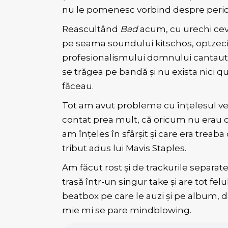
nu le pomenesc vorbind despre perio
Reascultând
Bad
acum, cu urechi cev
pe seama soundului kitschos, optzeci
profesionalismului domnului cantautor ș
se trăgea pe bandă și nu exista nici q
făceau.
Tot am avut probleme cu înțelesul versu
contat prea mult, că oricum nu erau cin
am înțeles în sfârșit și care era trea
tribut adus lui Mavis Staples.
Am făcut rost și de trackurile separat
trasă într-un singur take și are tot felu
beatbox pe care le auzi și pe album, dar
mie mi se pare mindblowing.