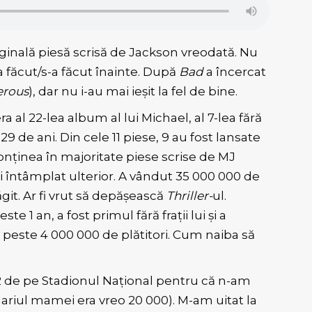
ginală piesă scrisă de Jackson vreodată. Nu
a făcut/s-a făcut înainte. După
Bad
a încercat
rous
), dar nu i-au mai ieșit la fel de bine.
ra al 22-lea album al lui Michael, al 7-lea fără
r 29 de ani. Din cele 11 piese, 9 au fost lansate
onținea în majoritate piese scrise de MJ
ai întâmplat ulterior. A vândut 35 000 000 de
git. Ar fi vrut să depășească
Thriller-
ul.
 1 an, a fost primul fără frații lui și a
u peste 4 000 000 de plătitori. Cum naiba să
2 de pe Stadionul Național pentru că n-am
alariul mamei era vreo 20 000). M-am uitat la