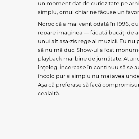
un moment dat de curiozitate pe arhiv
simplu, omul chiar ne făcuse un favor 
Noroc că a mai venit odată în 1996, d
repare imaginea — făcută bucăți de ac
unui alt așa-zis rege al muzicii. Eu n
să nu mă duc. Show-ul a fost monumen
playback mai bine de jumătate. Atunc
înțeleg. Încercase în continuu să se
încolo pur și simplu nu mai avea unde
Așa că preferase să facă compromisuri 
cealaltă.