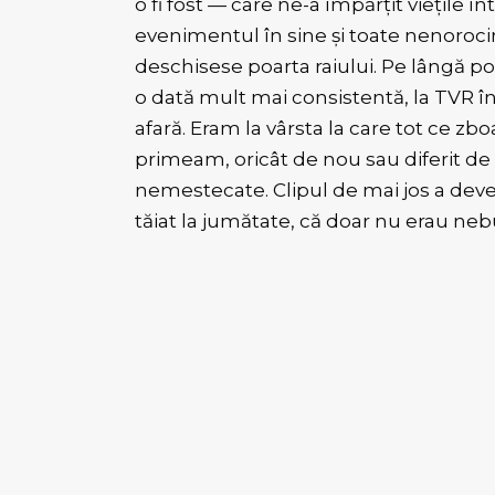
o fi fost — care ne-a împărțit viețile î
evenimentul în sine și toate nenorocir
deschisese poarta raiului. Pe lângă p
o dată mult mai consistentă, la TVR înc
afară. Eram la vârsta la care tot ce z
primeam, oricât de nou sau diferit de
nemestecate. Clipul de mai jos a deve
tăiat la jumătate, că doar nu erau ne