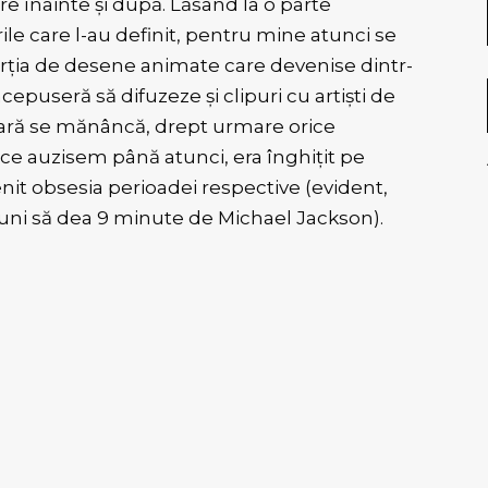
ntre înainte și după. Lăsând la o parte
ile care l-au definit, pentru mine atunci se
orția de desene animate care devenise dintr-
epuseră să difuzeze și clipuri cu artiști de
boară se mănâncă, drept urmare orice
 ce auzisem până atunci, era înghițit pe
nit obsesia perioadei respective (evident,
buni să dea 9 minute de Michael Jackson).