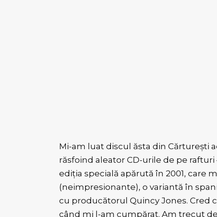
Mi-am luat discul ăsta din Cărtureșt
răsfoind aleator CD-urile de pe rafturi
ediția specială apărută în 2001, care 
(neimpresionante), o variantă în spani
cu producătorul Quincy Jones. Cred c
când mi l-am cumpărat. Am trecut de