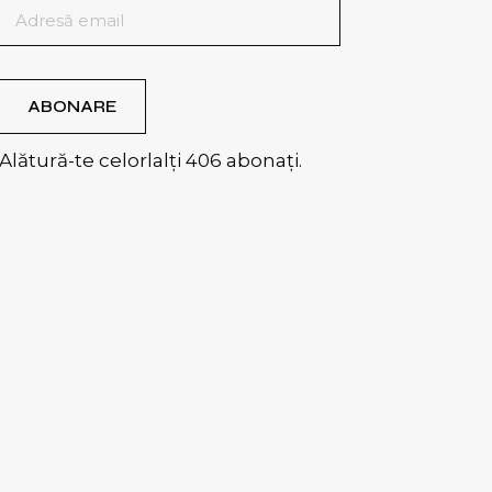
Adresă
email
ABONARE
Alătură-te celorlalți 406 abonați.