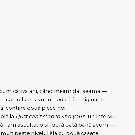
i acum câțiva ani, când mi-am dat seama —
 — că nu l-am avut niciodată în original. E
mai conține două piese noi
olă la
I just can’t stop loving you
și un interviu
ă l-am ascultat o singură dată până acum —
mult peste nivelul ăla cu două casete