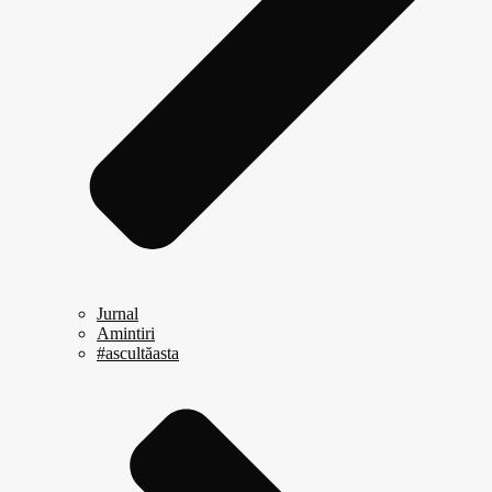
Jurnal
Amintiri
#ascultăasta