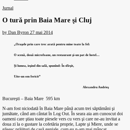
Jurnal
O tură prin Baia Mare şi Cluj
by
Dan Byron
27 mai 2014
„Oraşele prin care trec arată pentru mine toate la fel:
O scenă, două microfoane, un restaurant şi-un pat de hotel…
Şi lumea, ieşind din sală, spunînd: În sfîrşit,
Uite-un om fericit”
Alexandru Andrieş
Bucureşti – Baia Mare 595 km
N-am fost niciodată în Baia Mare până acum trei săptămâni şi
jumătate, când am cântat în Log Out. În seara aia am cunoscut doi
oameni care ştiau toate piesele vers cu vers şi care ne-au invitat a
doua zi la o gustare la cofetăria proprie, Lapte şi Miere, unde se
găsesc prăjituri de casă geniale, cum eu n-am mai mâncat.