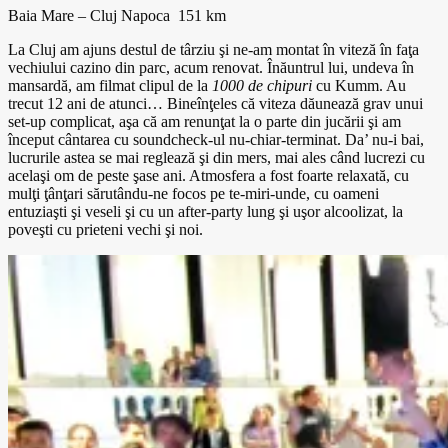
Baia Mare – Cluj Napoca 151 km
La Cluj am ajuns destul de târziu şi ne-am montat în viteză în faţa
vechiului cazino din parc, acum renovat. Înăuntrul lui, undeva în
mansardă, am filmat clipul de la
1000 de chipuri
cu Kumm. Au
trecut 12 ani de atunci… Bineînţeles că viteza dăunează grav unui
set-up complicat, aşa că am renunţat la o parte din jucării şi am
început cântarea cu soundcheck-ul nu-chiar-terminat. Da’ nu-i bai,
lucrurile astea se mai reglează şi din mers, mai ales când lucrezi cu
acelaşi om de peste şase ani. Atmosfera a fost foarte relaxată, cu
mulţi ţânţari sărutându-ne focos pe te-miri-unde, cu oameni
entuziaşti şi veseli şi cu un after-party lung şi uşor alcoolizat, la
poveşti cu prieteni vechi şi noi.