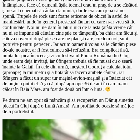
Întâmplarea face că oamenii ăştia tocmai erau în prag de a se căsători
şi ne-ar fi chemat să cântăm la nuntă, dar le era cam jenă să ne
spună. Trupele de rock sunt foarte reticente de obicei la astfel de
manifestări, unde în general prestează lăutari cu care n-ar vrea să fie
confundate. Noi nu ne dăm în lături nici de la asta (atâta vreme cât
nu ni se impune să cântăm cine ştie ce tâmpenii), ba chiar am făcut şi
câteva coveruri după piese care ne plac şi care, credem noi, sunt
potrivite pentru petreceri. Iar acum oamenii voiau să le cântăm piese
de-ale noastre, ar fi fost culmea să-i refuzăm. Era complicat însă,
nunta lor pica în aceeaşi zi cu festivalul Photo România din Cluj,
unde eram deja invitaţi, iar 6fingers trebuia să fie musai cu o seară
înainte la Galaţi. În cele din urmă, meşterul Codruţ a calculat totul
(aproape) la milimetru şi a hotărât să facem ambele cântări, iar
6fingers a făcut un super tur maşină-avion-maşină şi a întârziat cât
de puţin a putut el. Aşa că, după aproape 36 de ani în care n-am
călcat în Baia Mare, am fost de două ori într-o lună.
Pe drum ne-am oprit să mâncăm şi să recuperăm un Dănuţ sunetist
plecat în Cluj după o Lună Amară. Am profitat de ocazie să mă joc
de-a portretistul.