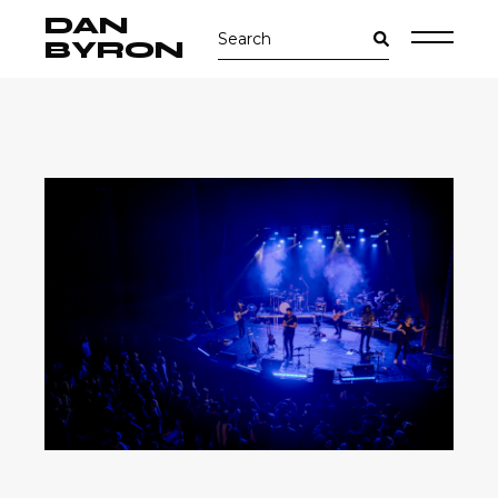
Skip
DAN
Search
to
for:
the
BYRON
content