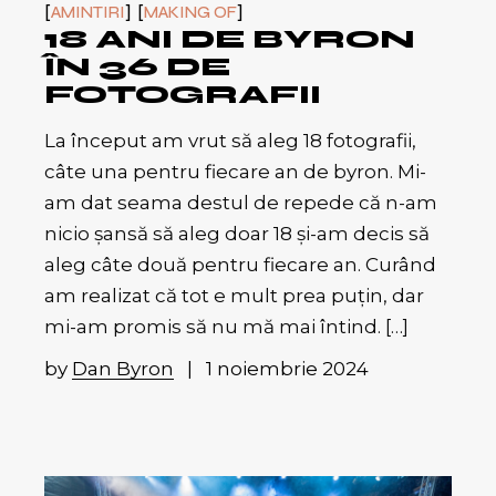
AMINTIRI
MAKING OF
18 ANI DE BYRON
ÎN 36 DE
FOTOGRAFII
La început am vrut să aleg 18 fotografii,
câte una pentru fiecare an de byron. Mi-
am dat seama destul de repede că n-am
nicio șansă să aleg doar 18 și-am decis să
aleg câte două pentru fiecare an. Curând
am realizat că tot e mult prea puțin, dar
mi-am promis să nu mă mai întind. […]
by
Dan Byron
1 noiembrie 2024