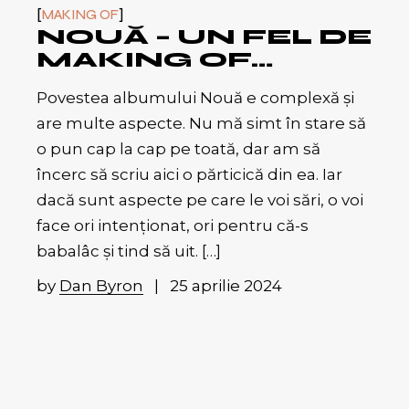
MAKING OF
NOUĂ – UN FEL DE
MAKING OF…
Povestea albumului Nouă e complexă și
are multe aspecte. Nu mă simt în stare să
o pun cap la cap pe toată, dar am să
încerc să scriu aici o părticică din ea. Iar
dacă sunt aspecte pe care le voi sări, o voi
face ori intenționat, ori pentru că-s
babalâc și tind să uit. […]
by
Dan Byron
25 aprilie 2024