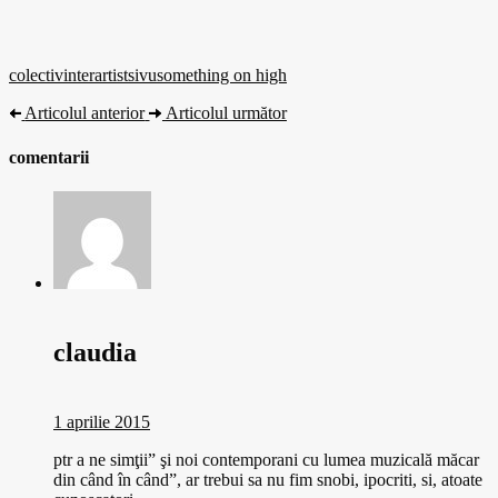
colectiv
interartist
sivu
something on high
Articolul anterior
Articolul următor
comentarii
claudia
1 aprilie 2015
ptr a ne simţii” şi noi contemporani cu lumea muzicală măcar
din când în când”, ar trebui sa nu fim snobi, ipocriti, si, atoate