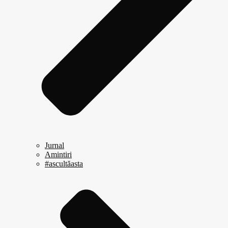
Jurnal
Amintiri
#ascultăasta