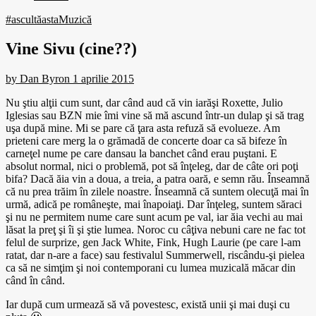
#ascultăasta
Muzică
Vine Sivu (cine??)
by
Dan Byron
1 aprilie 2015
Nu ştiu alţii cum sunt, dar când aud că vin iarăşi Roxette, Julio
Iglesias sau BZN mie îmi vine să mă ascund într-un dulap şi să trag
uşa după mine. Mi se pare că ţara asta refuză să evolueze. Am
prieteni care merg la o grămadă de concerte doar ca să bifeze în
carneţel nume pe care dansau la banchet când erau puştani. E
absolut normal, nici o problemă, pot să înţeleg, dar de câte ori poţi
bifa? Dacă ăia vin a doua, a treia, a patra oară, e semn rău. Înseamnă
că nu prea trăim în zilele noastre. Înseamnă că suntem olecuţă mai în
urmă, adică pe româneşte, mai înapoiaţi. Dar înţeleg, suntem săraci
şi nu ne permitem nume care sunt acum pe val, iar ăia vechi au mai
lăsat la preţ şi îi şi ştie lumea. Noroc cu câţiva nebuni care ne fac tot
felul de surprize, gen Jack White, Fink, Hugh Laurie (pe care l-am
ratat, dar n-are a face) sau festivalul Summerwell, riscându-şi pielea
ca să ne simţim şi noi contemporani cu lumea muzicală măcar din
când în când.
Iar după cum urmează să vă povestesc, există unii şi mai duşi cu