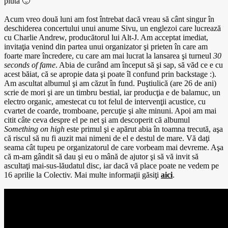
pluta 🙂
Acum vreo două luni am fost întrebat dacă vreau să cânt singur în
deschiderea concertului unui anume Sivu, un englezoi care lucrează
cu Charlie Andrew, producătorul lui Alt-J. Am acceptat imediat,
invitaţia venind din partea unui organizator şi prieten în care am
foarte mare încredere, cu care am mai lucrat la lansarea şi turneul
30
seconds of fame
. Abia de curând am început să şi sap, să văd ce e cu
acest băiat, că se apropie data şi poate îl confund prin backstage :).
Am ascultat albumul şi am căzut în fund. Puştiulică (are 26 de ani)
scrie de mori şi are un timbru bestial, iar producţia e de balamuc, un
electro organic, amestecat cu tot felul de intervenţii acustice, cu
cvartet de coarde, tromboane, percuţie şi alte minuni. Apoi am mai
citit câte ceva despre el pe net şi am descoperit că albumul
Something on high
este primul şi e apărut abia în toamna trecută, aşa
că riscul să nu fi auzit mai nimeni de el e destul de mare. Vă daţi
seama cât tupeu pe organizatorul de care vorbeam mai devreme. Aşa
că m-am gândit să dau şi eu o mână de ajutor şi să vă invit să
ascultaţi mai-sus-lăudatul disc, iar dacă vă place poate ne vedem pe
16 aprilie la Colectiv. Mai multe informaţii găsiţi
aici
.