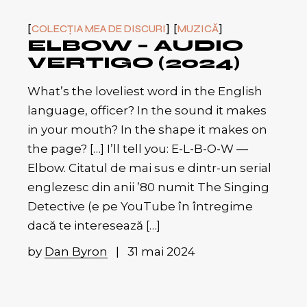
COLECȚIA MEA DE DISCURI
MUZICĂ
ELBOW – AUDIO
VERTIGO (2024)
What’s the loveliest word in the English
language, officer? In the sound it makes
in your mouth? In the shape it makes on
the page? […] I’ll tell you: E-L-B-O-W —
Elbow. Citatul de mai sus e dintr-un serial
englezesc din anii ’80 numit The Singing
Detective (e pe YouTube în întregime
dacă te interesează […]
by
Dan Byron
31 mai 2024