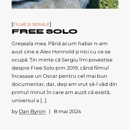
FILME ȘI SERIALE
FREE SOLO
Greșeala mea. Până acum habar n-am
avut cine e Alex Honnold și nici cu ce se
ocupă. Țin minte că Sergiu îmi povestise
despre Free Solo prin 2019, când filmul
încasase un Oscar pentru cel mai bun
documentar, dar, deși am vrut să-l văd din
primul minut în care am auzit că există,
universul a […]
by
Dan Byron
8 mai 2024