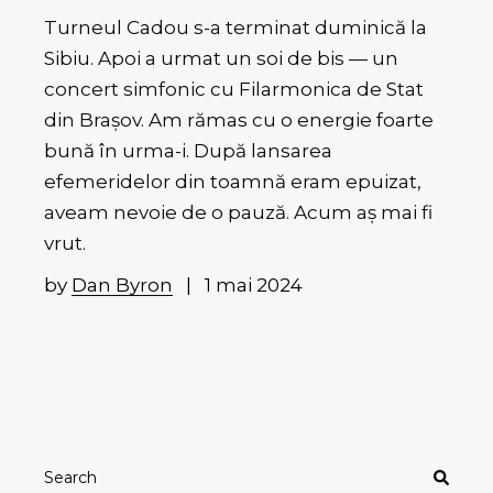
Turneul Cadou s-a terminat duminică la
Sibiu. Apoi a urmat un soi de bis — un
concert simfonic cu Filarmonica de Stat
din Brașov. Am rămas cu o energie foarte
bună în urma-i. După lansarea
efemeridelor din toamnă eram epuizat,
aveam nevoie de o pauză. Acum aș mai fi
vrut.
by
Dan Byron
1 mai 2024
Search
for: