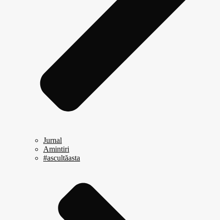
Jurnal
Amintiri
#ascultăasta