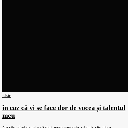
Liste
în caz că vi se face dor de vocea și talentul
meu
Nu știu când exact o să mai avem concerte, că nah, situația e