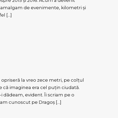
despre 2015 și 2016. Acum a devenit
nui amalgam de evenimente, kilometri și
el […]
opriseră la vreo zece metri, pe colțul
e că imaginea era cel puțin ciudată.
 dădeam, evident. Îi scriam pe o
-am cunoscut pe Dragoș […]