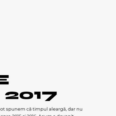
E
 2017
i tot spunem că timpul aleargă, dar nu