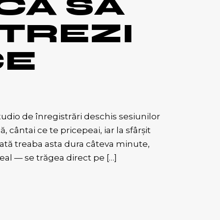
CA SĂ
TREZI
CE
udio de înregistrări deschis sesiunilor
cântai ce te pricepeai, iar la sfârșit
ată treaba asta dura câteva minute,
eal — se trăgea direct pe […]