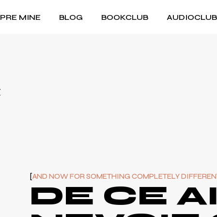
PRE MINE
BLOG
BOOKCLUB
AUDIOCLUB
Jurnal
Amintiri
#ascultăasta
Muzică Românească
Dinozauri
Colecția mea de discuri
Cum să cumperi
Recenzii concerte
AND NOW FOR SOMETHING COMPLETELY DIFFEREN
DE CE A
Filme și Seriale
Cărți