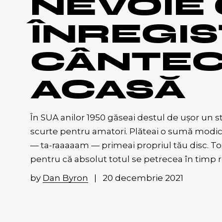
NEVOIE 
Travel
ÎNREGIS
And now for something
completely different
CÂNTE
Tabere foto
Liste
ACASĂ
Campanii
În SUA anilor 1950 găseai destul de ușor un st
scurte pentru amatori. Plăteai o sumă modică, 
— ta-raaaaam — primeai propriul tău disc. To
pentru că absolut totul se petrecea în timp r
by
Dan Byron
20 decembrie 2021