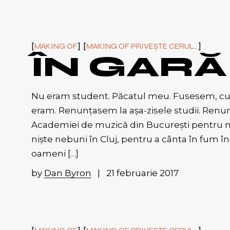
MAKING OF
MAKING OF PRIVEȘTE CERUL...
ÎN GARĂ
Nu eram student. Păcatul meu. Fusesem, cu 
eram. Renunțasem la așa-zisele studii. Renu
Academiei de muzică din București pentru m
niște nebuni în Cluj, pentru a cânta în fum în
oameni […]
by
Dan Byron
21 februarie 2017