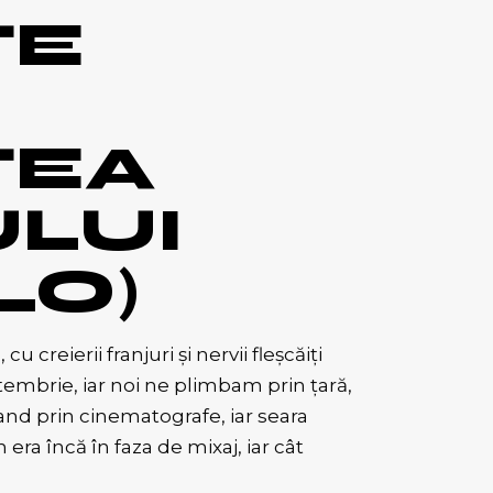
TE
TEA
LUI
LO)
 creierii franjuri și nervii fleșcăiți
embrie, iar noi ne plimbam prin țară,
nd prin cinematografe, iar seara
ra încă în faza de mixaj, iar cât