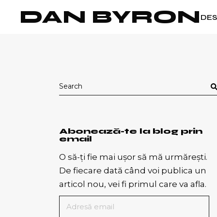
Skip
DAN BYRON
to
DES
the
content
Search
for:
Abonează-te la blog prin
email
O să-ți fie mai ușor să mă urmărești.
De fiecare dată când voi publica un
articol nou, vei fi primul care va afla.
Adresă
email