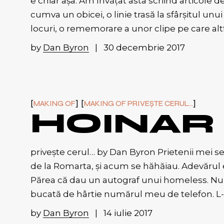
e chiar așa. Am învățat asta scriind articole 
cumva un obicei, o linie trasă la sfârșitul u
locuri, o rememorare a unor clipe pe care altf
by
Dan Byron
30 decembrie 2017
MAKING OF
MAKING OF PRIVEȘTE CERUL...
HOINAR
privește cerul… by Dan Byron Prietenii mei se 
de la Romarta, și acum se hăhăiau. Adevărul 
Părea că dau un autograf unui homeless. Nu-i
bucată de hârtie numărul meu de telefon. L
by
Dan Byron
14 iulie 2017