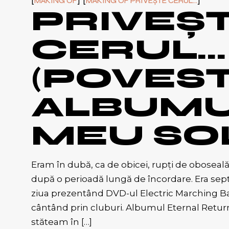
MAKING OF
MAKING OF PRIVEȘTE CERUL...
PRIVEȘ
CERUL…
(POVES
ALBUMU
MEU SO
Eram în dubă, ca de obicei, rupți de oboseală, cu
după o perioadă lungă de încordare. Era sept
ziua prezentând DVD-ul Electric Marching Ba
cântând prin cluburi. Albumul Eternal Return e
stăteam în […]